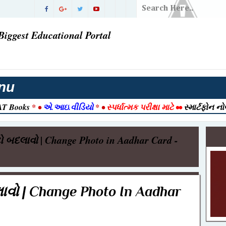
ડિયાનો
Biggest Educational Portal
ં પરિણામ |
વી ગઈ
તી 2026
nu
T Books
* •
એ.આઇ.વીડિયો
* •
સ્પર્ધાત્મક પરીક્ષા માટે
••
સ્માર્ટફોન ન
રાત આવી ગઈ
2026 |
ટો બદલાવો | Change Photo in Aadhar Card -
026 | Post
ook
ક ) ભરતી
લાવો | Change Photo In Aadhar
જેક્ટ નમૂનો
-12-2025