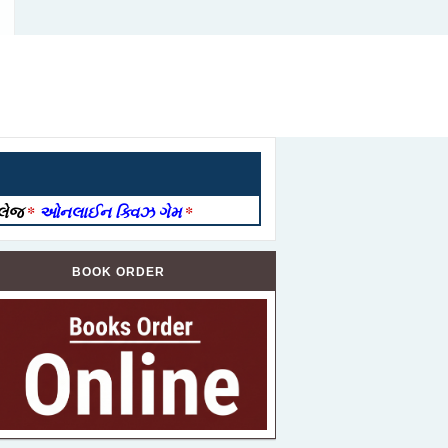
ોલેજ
*
ઓનલાઈન ક્વિઝ ગેમ
*
BOOK ORDER