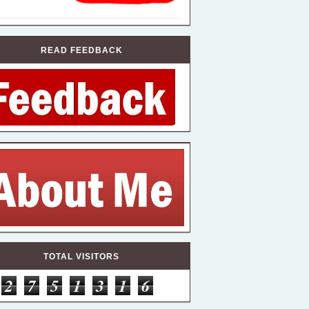
READ FEEDBACK
TOTAL VISITORS
2
7
5
1
3
1
6