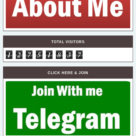
TOTAL VISITORS
1
2
7
5
1
8
3
7
CLICK HERE & JOIN