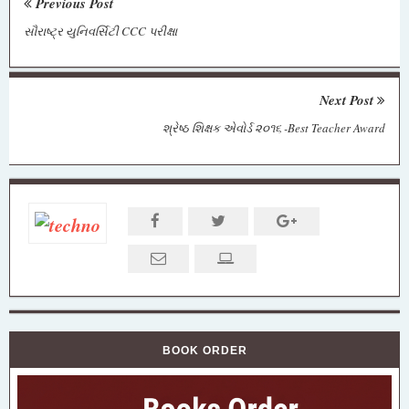
Previous Post
સૌરાષ્ટ્ર યુનિવર્સિટી CCC પરીક્ષા
Next Post
શ્રેષ્ઠ શિક્ષક એવોર્ડ ૨૦૧૬ -Best Teacher Award
BOOK ORDER