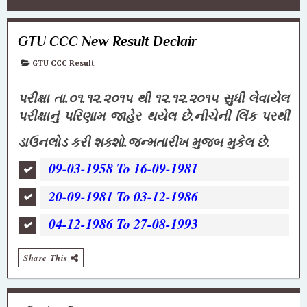
GTU CCC New Result Declair
GTU CCC Result
પરીક્ષા તા.૦૧.૧૨.૨૦૧૫ થી ૧૨.૧૨.૨૦૧૫ સુધી
લેવાયેલ
પરીક્ષાનું પરિણામ જાહેર થયેલ છે.નીચેની લિંક પરથી
ડાઉનલોડ કરી
શક્શો.જન્મતારીખ મુજબ મુકેલ છે.
09-03-1958 To 16-09-1981
20-09-1981 To 03-12-1986
04-12-1986 To 27-08-1993
Share This