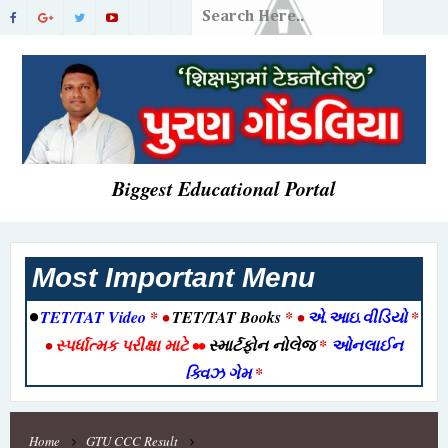
Biggest Educational Portal
Most Important Menu
•
TET/TAT Video
* •
TET/TAT Books
* •
એ.આઇ.વીડિયો
*
•
સ્પર્ધાત્મક પરીક્ષા માટે
••
સ્માર્ટફોન નોલેજ
*
ઓનલાઈન
ક્વિઝ ગેમ
*
Home
GTU CCC Result