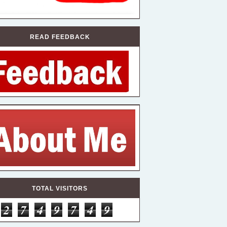
READ FEEDBACK
TOTAL VISITORS
2
7
4
9
7
4
9