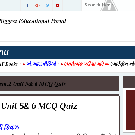
ડિયાનો
Biggest Educational Portal
ં પરિણામ |
વી ગઈ
તી 2026
nu
T Books
* •
એ.આઇ.વીડિયો
* •
સ્પર્ધાત્મક પરીક્ષા માટે
••
સ્માર્ટફોન ન
રાત આવી ગઈ
2026 |
 Sem.2 Unit 5& 6 MCQ Quiz
026 | Post
ook
2 Unit 5& 6 MCQ Quiz
ક ) ભરતી
જેક્ટ નમૂનો
ની ક્વિઝ
-12-2025