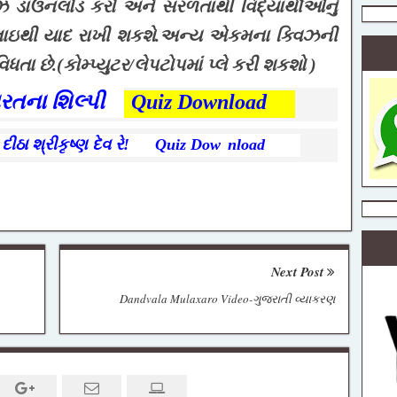
ઝ ડાઉનલોડ કરો અને સરળતાથી વિદ્યાર્થીઓનું
ull Detail
ેલાઇથી યાદ રાખી શકશે.
અન્ય એકમના ક્વિઝની
ત
િધતા છે.(કોમ્પ્યુટર/લેપટોપમાં પ્લે કરી શકશો )
રતના શિલ્પી
Quiz Download
દીઠા શ્રીકૃષ્ણ દેવ રે!
Quiz Dow
nload
કેન્દ્રીય
શિક્ષક ભરતી
25 PDF
ook ધોરણ 1
Next Post
Dandvala Mulaxaro Video-ગુજરાતી વ્યાકરણ