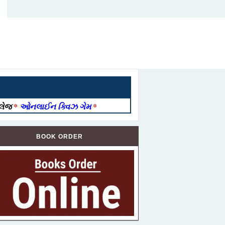
ોલેજ
*
ઓનલાઈન ક્વિઝ ગેમ
*
BOOK ORDER