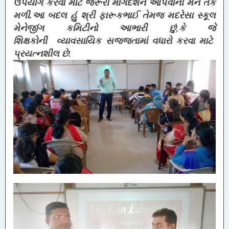
ઉપયોગ કરવા માટે જરૂરી માર્ગદર્શન આપવાની મને તક
મળી.આ બદલ હું શ્રી ફારૂકભાઈ તેમજ મદરેસા સ્કૂલ
મેનેજીંગ કમિટીનો આભારી છું,કે જે
શિક્ષકોની
વ્યાવસાયિક
સજ્જતામાં વધારો કરવા માટે
પ્રયત્નશીલ છે.