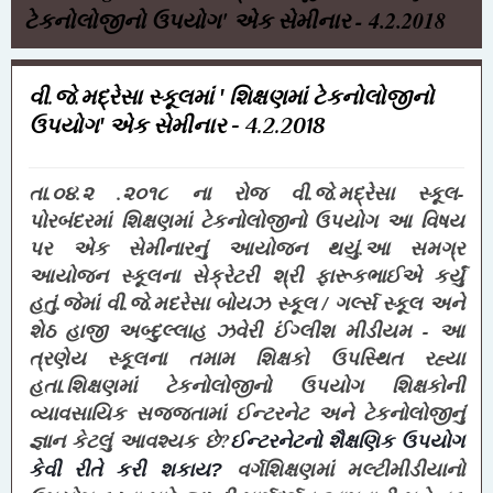
ટેકનોલોજીનો ઉપયોગ' એક સેમીનાર - 4.2.2018
વી.જે.મદ્રેસા સ્કૂલમાં ' શિક્ષણમાં ટેકનોલોજીનો
ઉપયોગ' એક સેમીનાર - 4.2.2018
તા.૦૪.૨ .૨૦૧૮ ના રોજ વી.જે.મદ્રેસા સ્કૂલ-
પોરબંદરમાં
શિક્ષણમાં ટેકનોલોજીનો ઉપયોગ આ વિષય
પર
એક સેમીનારનું આયોજન થયું.આ સમગ્ર
આયોજન સ્કૂલના સેક્રેટરી શ્રી ફારૂકભાઈએ કર્યું
હતું.જેમાં વી.જે.મદરેસા બોયઝ સ્કૂલ / ગર્લ્સ સ્કૂલ અને
શેઠ હાજી અબ્દુલ્લાહ ઝવેરી ઈંગ્લીશ મીડીયમ - આ
ત્રણેય સ્કૂલના તમામ શિક્ષકો ઉપસ્થિત રહ્યા
હતા.
શિક્ષણમાં ટેકનોલોજીનો ઉપયોગ શિક્ષકોની
વ્યાવસાયિક સજ્જતામાં ઈન્ટરનેટ અને ટેકનોલોજીનું
જ્ઞાન કેટલું આવશ્યક છે?
ઈન્ટરનેટનો શૈક્ષણિક ઉપયોગ
વર્ગશિક્ષણમાં મલ્ટીમીડીયાનો
કેવી રીતે કરી શકાય?