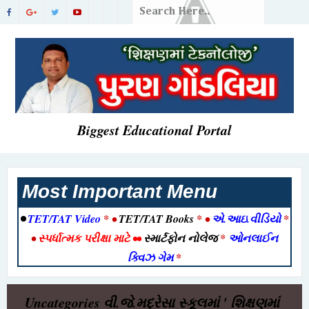
Biggest Educational Portal
Most Important Menu
•
TET/TAT Video
* •
TET/TAT Books
* •
એ.આઇ.વીડિયો
*
•
સ્પર્ધાત્મક પરીક્ષા માટે
••
સ્માર્ટફોન નોલેજ
*
ઓનલાઈન
ક્વિઝ ગેમ
*
Uncategories
વી.જે.મદ્રેસા સ્કૂલમાં ' શિક્ષણમાં