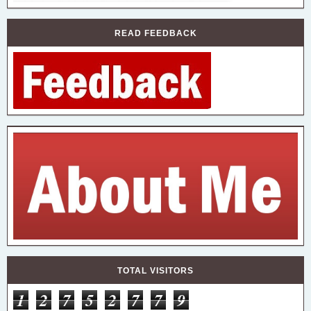
READ FEEDBACK
TOTAL VISITORS
1
2
7
5
2
7
7
9