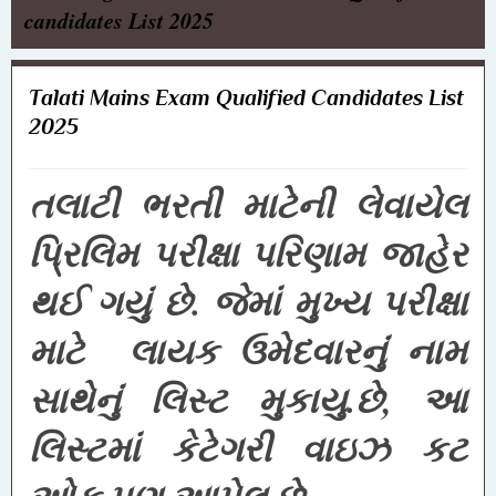
candidates List 2025
Talati Mains Exam Qualified Candidates List
2025
તલાટી ભરતી માટેની લેવાયેલ
પ્રિલિમ પરીક્ષા પરિણામ જાહેર
થઈ ગયું છે. જેમાં મુખ્ય પરીક્ષા
માટે લાયક ઉમેદવારનું નામ
સાથેનું લિસ્ટ મુકાયુ.છે, આ
લિસ્ટમાં કેટેગરી વાઇઝ કટ