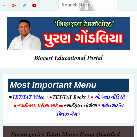
Biggest Educational Portal
Most Important Menu
•
TET/TAT Video
* •
TET/TAT Books
* •
એ.આઇ.વીડિયો
*
•
સ્પર્ધાત્મક પરીક્ષા માટે
••
સ્માર્ટફોન નોલેજ
*
ઓનલાઈન
ક્વિઝ ગેમ
*
Uncategories
Talati Mains Exam Qualified