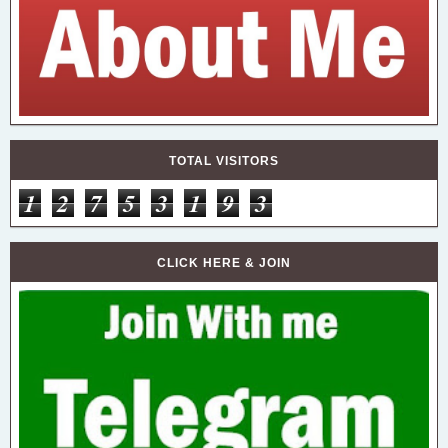
TOTAL VISITORS
1
2
7
5
3
1
9
3
CLICK HERE & JOIN