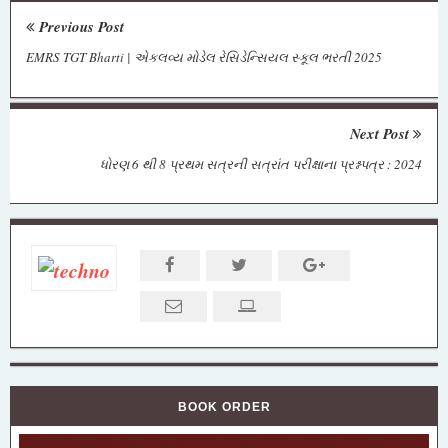
Previous Post
EMRS TGT Bharti | એકલવ્ય મોડેલ રેસિડેન્સિયલ સ્કૂલ ભરતી 2025
Next Post
ધોરણ 6 થી 8 પ્રથમ સત્રની સત્રાંત પરીક્ષાના પ્રશ્નપત્ર : 2024
BOOK ORDER