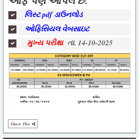
ઓફ પણ આપેલ છે.
લિસ્ટ pdf ડાઉનલોડ
ઓફિસિયલ વેબસાઇટ
મુખ્ય પરીક્ષા
તા. 14-10-2025
Share This