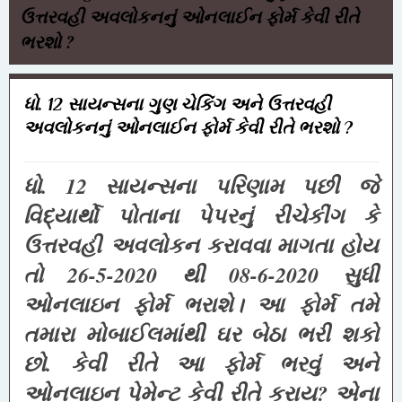
ઉત્તરવહી અવલોકનનું ઓનલાઈન ફોર્મ કેવી રીતે
ભરશો ?
ધો. 12 સાયન્સના ગુણ ચેકિંગ અને ઉત્તરવહી
અવલોકનનું ઓનલાઈન ફોર્મ કેવી રીતે ભરશો ?
ધો. 12 સાયન્સના પરિણામ પછી જે
વિદ્યાર્થો પોતાના પેપરનું રીચેકીંગ કે
ઉત્તરવહી અવલોકન કરાવવા માગતા હોય
તો 26-5-2020 થી 08-6-2020 સુધી
ઓનલાઇન ફોર્મ ભરાશે। આ ફોર્મ તમે
તમારા મોબાઈલમાંથી ઘર બેઠા ભરી શકો
છો. કેવી રીતે આ ફોર્મ ભરવું અને
ઓનલાઇન પેમેન્ટ કેવી રીતે કરાય? એના