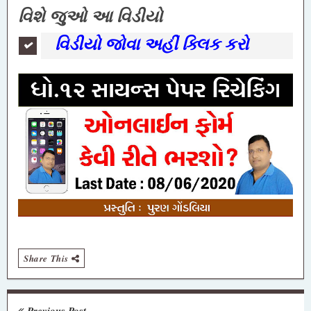
વિશે જુઓ આ વિડીયો
વિડીયો જોવા અહીં ક્લિક કરો
Share This
Previous Post