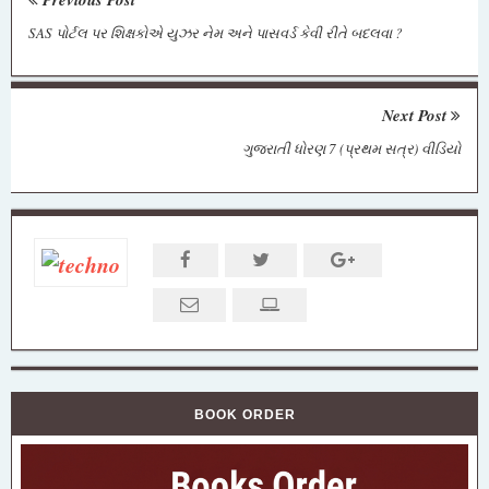
SAS પોર્ટલ પર શિક્ષકોએ યુઝર નેમ અને પાસવર્ડ કેવી રીતે બદલવા ?
Next Post
ગુજરાતી ધોરણ 7 (પ્રથમ સત્ર) વીડિયો
BOOK ORDER