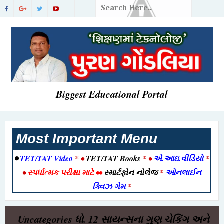
Biggest Educational Portal
Most Important Menu
•
TET/TAT Video
* •
TET/TAT Books
* •
એ.આઇ.વીડિયો
*
•
સ્પર્ધાત્મક પરીક્ષા માટે
••
સ્માર્ટફોન નોલેજ
*
ઓનલાઈન
ક્વિઝ ગેમ
*
Uncategories
ધો. 12 સાયન્સના ગુણ ચેકિંગ અને