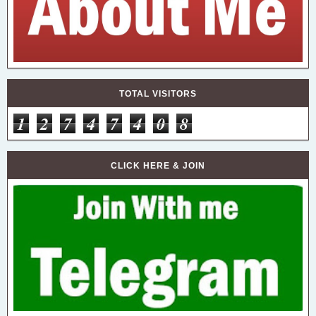
TOTAL VISITORS
1
2
7
4
7
4
0
8
CLICK HERE & JOIN