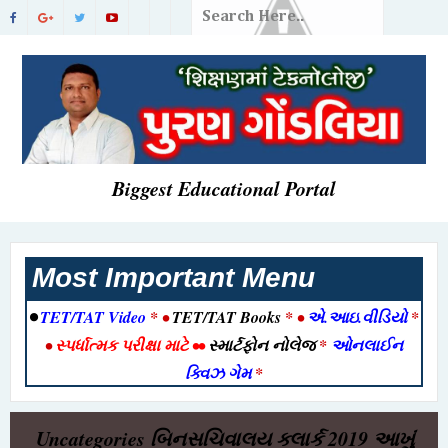
Biggest Educational Portal
Most Important Menu
•
TET/TAT Video
* •
TET/TAT Books
* •
એ.આઇ.વીડિયો
*
•
સ્પર્ધાત્મક પરીક્ષા માટે
••
સ્માર્ટફોન નોલેજ
*
ઓનલાઈન
ક્વિઝ ગેમ
*
Uncategories
બિનસચિવાલય ક્લાર્ક 2019 આખું