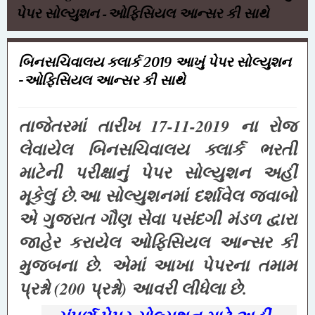
પેપર સોલ્યુશન -ઓફિસિયલ આન્સર કી સાથે
બિનસચિવાલય ક્લાર્ક 2019 આખું પેપર સોલ્યુશન
-ઓફિસિયલ આન્સર કી સાથે
તાજેતરમાં તારીખ 17-11-2019 ના રોજ
લેવાયેલ બિનસચિવાલય ક્લાર્ક ભરતી
માટેની પરીક્ષાનું પેપર સોલ્યુશન અહીં
મૂકેલું છે.આ સોલ્યુશનમાં દર્શાવેલ જવાબો
એ ગુજરાત ગૌણ સેવા પસંદગી મંડળ દ્વારા
જાહેર કરાયેલ ઓફિસિયલ આન્સર કી
મુજબના છે. એમાં આખા પેપરના તમામ
પ્રશ્નો (200 પ્રશ્નો) આવરી લીધેલા છે.