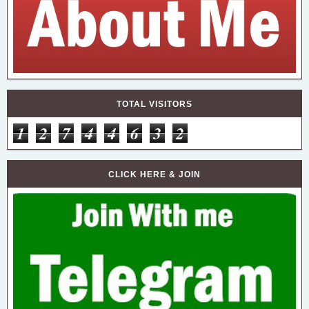
TOTAL VISITORS
1
2
7
4
4
6
3
2
CLICK HERE & JOIN