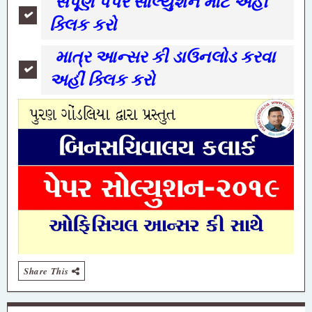
સંપૂર્ણ પેપર સોલ્યુશન માટે અહીં
ક્લિક કરો
માત્ર આન્સર કી ડાઉનલોડ કરવા
અહીં ક્લિક કરો
Share This