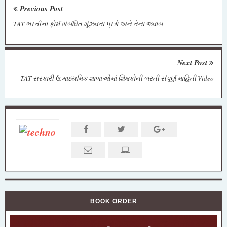
Previous Post
TAT ભરતીના ફોર્મ સંબંધિત મૂંઝવતા પ્રશ્નો અને તેના જવાબ
Next Post
TAT સરકારી ઉ.માધ્યમિક શાળાઓમાં શિક્ષકોની ભરતી સંપૂર્ણ માહિતી Video
BOOK ORDER