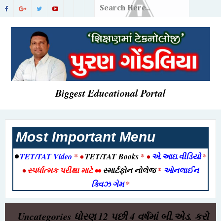
Biggest Educational Portal
Most Important Menu
•
TET/TAT Video
* •
TET/TAT Books
* •
એ.આઇ.વીડિયો
*
•
સ્પર્ધાત્મક પરીક્ષા માટે
••
સ્માર્ટફોન નોલેજ
*
ઓનલાઈન
ક્વિઝ ગેમ
*
Uncategories
ધોરણ 12 પછી 4 વર્ષમાં બી.એડ. કરો