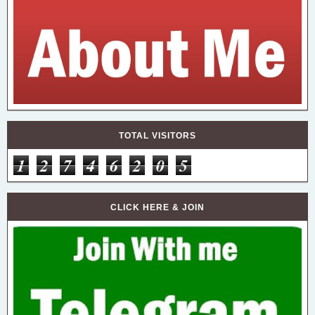
TOTAL VISITORS
1
2
7
4
6
2
0
5
CLICK HERE & JOIN