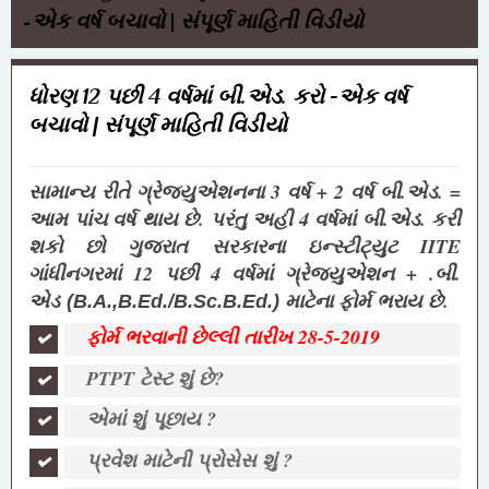
-એક વર્ષ બચાવો | સંપૂર્ણ માહિતી વિડીયો
ધોરણ 12 પછી 4 વર્ષમાં બી.એડ. કરો -એક વર્ષ
બચાવો | સંપૂર્ણ માહિતી વિડીયો
સામાન્ય રીતે ગ્રેજ્યુએશનના 3 વર્ષ + 2 વર્ષ બી.એડ. =
આમ પાંચ વર્ષ થાય છે. પરંતુ અહી 4 વર્ષમાં બી.એડ. કરી
શકો છો ગુજરાત સરકારના ઇન્સ્ટીટ્યુટ IITE
ગાંધીનગરમાં 12 પછી 4 વર્ષમાં ગ્રેજ્યુએશન + .બી.
એડ
માટેના ફોર્મ ભરાય છે.
(B.A.,B.Ed./B.Sc.B.Ed.) 
ફોર્મ ભરવાની છેલ્લી તારીખ 28-5-2019
PTPT ટેસ્ટ શું છે?
એમાં શું પૂછાય ?
પ્રવેશ માટેની પ્રોસેસ શું ?