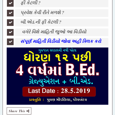
ફી કેટલી ?
પ્રવેશ કેવી રીતે મળશે ?
બી.એડ.ની ફી કેટલી ?
વગેરે વિશે માહિતી જુઓ આ વિડીયો
સંપૂર્ણ માહિતી વિડીયો જોવા અહી ક્લિક કરો
Share This