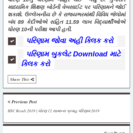
માધ્યમિક શિક્ષણ બોર્ડની વેબસાઈટ પર પરિણામને જોઈ
શકાશે. ઉલ્લેખનીય છે કે રાજ્યભરમાંથી વિવિધ જેલોમાં
બંધ 89 કેદીઓએ સહિત 11.59 લાખ વિદ્યાર્થીઓએ
ધોરણ 10ની પરીક્ષા આપી હતી.
પરિણામ જોવા અહી ક્લિક કરો
પરિણામ બુકલેટ Download માટે
ક્લિક કરો
Share This
Previous Post
HSC Result 2019 | ધોરણ 12 સામાન્ય પ્રવાહ પરિણામ 2019