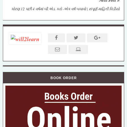
Next Post
ધોરણ 12 પછી 4 વર્ષમાં બી.એડ. કરો -એક વર્ષ બચાવો | સંપૂર્ણ માહિતી વિડીયો
BOOK ORDER