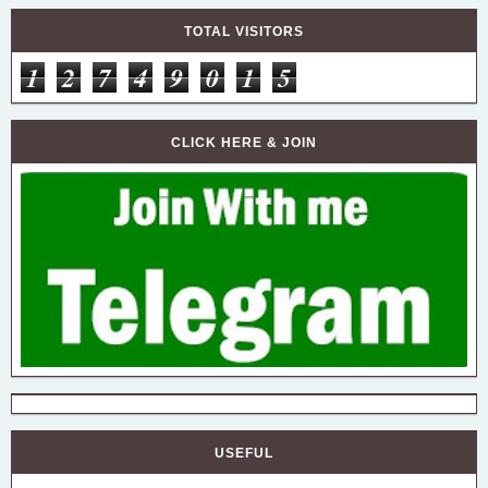
TOTAL VISITORS
1
2
7
4
9
0
1
5
CLICK HERE & JOIN
USEFUL