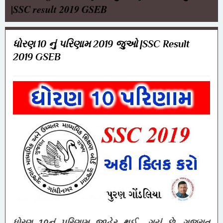
|SSC result 2019 GSEB
ધોરણ 10 નું પરિણામ 2019 જુઓ |SSC Result
2019 GSEB
ધોરણ 10નું પરિણામ જાહેર થઈ ગયું છે.
ગુજરાત