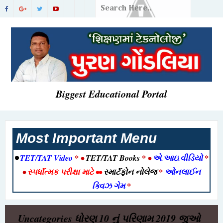
Biggest Educational Portal
Most Important Menu
•
TET/TAT Video
* •
TET/TAT Books
* •
એ.આઇ.વીડિયો
*
•
સ્પર્ધાત્મક પરીક્ષા માટે
••
સ્માર્ટફોન નોલેજ
*
ઓનલાઈન
ક્વિઝ ગેમ
*
Uncategories
ધોરણ 10 નું પરિણામ 2019 જુઓ