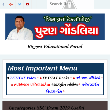
Biggest Educational Portal
Most Important Menu
•
TET/TAT Video
* •
TET/TAT Books
* •
એ.આઇ.વીડિયો
*
•
સ્પર્ધાત્મક પરીક્ષા માટે
••
સ્માર્ટફોન નોલેજ
*
ઓનલાઈન
ક્વિઝ ગેમ
*
Uncategories
SSC Exam 2019 Useful