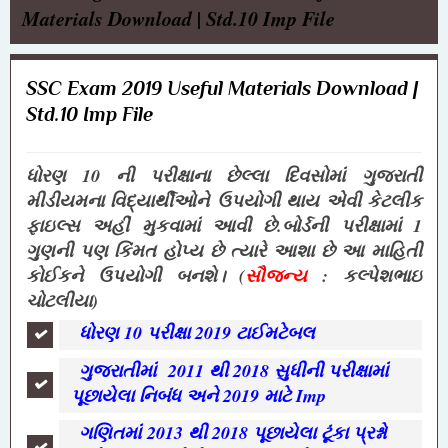
Materials Download | Std.10 Imp File
SSC Exam 2019 Useful Materials Download |
Std.10 Imp File
ધોરણ 10 ની પરીક્ષાના છેલ્લા દિવસોમાં
ગુજરાતી
મીડીયમના વિદ્યાર્થીઓને
ઉપયોગી થાય એવી કેટલીક
ફાઇલ્સ અહીં મુકવામાં આવી છે.બોર્ડની પરીક્ષામાં 1
ગુણની પણ કિંમત હોપ્ય છે ત્યારે આશા છે આ માહિતી
કોઈકને ઉપયોગી બનશે। (
સૌજન્ય
: કલ્પેશભાઇ
ચોટલીયા)
ધોરણ 10 પરીક્ષા 2019 ટાઈમટેબલ
ગુજરાતીમાં
2011 થી 2018 સુધીની પરીક્ષામાં
પૂછાયેલા નિબંધ અને 2019 માટે Imp
ગણિતમાં 2013 થી 2018 પૂછાયેલા ટૂંકા પ્રશ્નો