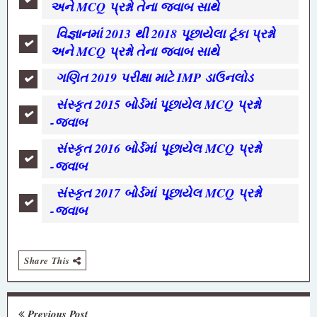
અને MCQ પ્રશ્નો તેના જવાબ સાથે
વિજ્ઞાનમાં 2013 થી 2018 પૂછાયેલા ટૂંકા પ્રશ્નો
અને MCQ પ્રશ્નો તેના જવાબ સાથે
ગણિત 2019 પરીક્ષા માટે IMP ડાઉનલોડ
સંસ્કૃત 2015 બોર્ડમાં પૂછાયેલ MCQ પ્રશ્નો
-જવાબ
સંસ્કૃત 2016 બોર્ડમાં પૂછાયેલ MCQ પ્રશ્નો
-જવાબ
સંસ્કૃત 2017 બોર્ડમાં પૂછાયેલ MCQ પ્રશ્નો
-જવાબ
Share This
Previous Post