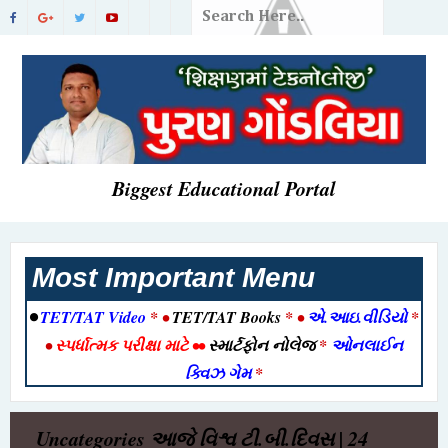
Biggest Educational Portal
Most Important Menu
•
TET/TAT Video
* •
TET/TAT Books
* •
એ.આઇ.વીડિયો
*
•
સ્પર્ધાત્મક પરીક્ષા માટે
••
સ્માર્ટફોન નોલેજ
*
ઓનલાઈન
ક્વિઝ ગેમ
*
Uncategories
આજે વિશ્વ ટી.બી.દિવસ | 24