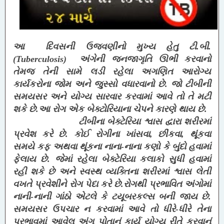
આ
દિવસની ઉજવણીનો મુખ્ય હેતુ ટી.બી.
(Tuberculosis) અંગેની જનજાગૃતિ ઊભી કરવાનો
તેમજ તેની સામે લડી રહેલા અગણિત આરોગ્ય
કાર્યકરોના જોમ અને જુસ્સો વધારવાનો છે. જો ટીબીની
સમયસર અને યોગ્ય સારવાર કરવામાં આવે તો તે મટી
શકે છે.
આ રોગ એક બેક્ટોરિયાના ચેપને કારણે થાય છે.
ટીબીના બેક્ટેરિયા શ્વાસ દ્વારા શરીરમાં
પ્રવેશ કરે છે. કોઈ રોગીના ખાંસવા
,
છીંકવા
,
થૂંકવા
સમયે કફ અથવા થૂંકના નાના-નાના કણો કે બુંદો હવામાં
ફેલાય છે. જેમાં રહેલા બેક્ટેરિયા કલાકો સુધી હવામાં
રહી શકે છે અને સ્વસ્થ વ્યક્તિના શરીરમાં શ્વાસ લેતી
વખતે પ્રવેશીને રોગ પેદા કરે છે.રોગથી પ્રભાવિત અંગોમાં
નાની-નાની ગાંઠો એટલે કે ટયૂબરકલ્સ બની જાય છે.
સમયસર ઉપચાર ન કરવામાં આવે તો ધીરે-ધીરે તેના
પ્રભાવમાં આવેલ અંગ પોતાનું કાર્ય યોગ્ય રીતે કરવાનું