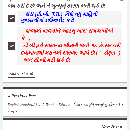
બંધ કરી દે છે અને તે મૃત્યુનું કારણ બની શકે છે.
ક્ષય (ટી.બી.
T.B.)
વિશે વધુ માહિતી
ગુજરાતીમાં ડાઉનલોડ કરો-
શાળામાં બાળકોને આટલુ ખાસ સમજાવીએ
કે
,
ટી.બી.હવે સામાન્ય બીમારી બની ગઇ છે.સરકારી
દવાખાનામાં મફતમાં સારવાર આપે છે.(
'
ડોટ્સ
')
અને ટી.બી.મટી શકે છે.
Share This
Previous Post
English standard 3 to 5 Teacher Edition | શિક્ષક આવૃતિ અંગ્રેજી ધોરણ 3-4-
5 PDF
Next Post