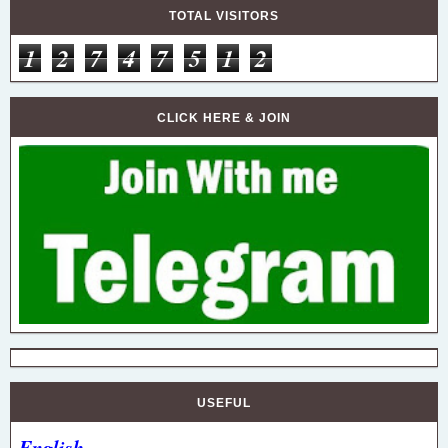
TOTAL VISITORS
1
2
7
4
7
5
1
2
CLICK HERE & JOIN
USEFUL
English