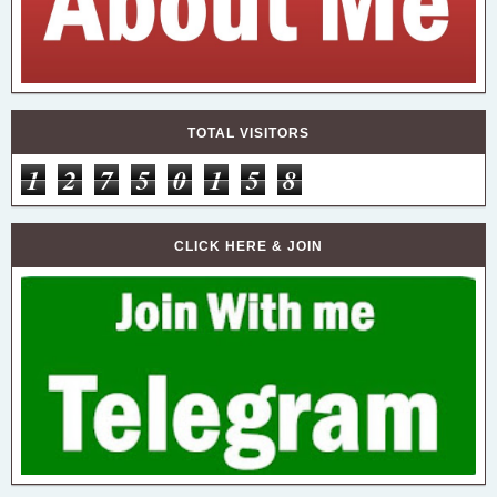
TOTAL VISITORS
1
2
7
5
0
1
5
8
CLICK HERE & JOIN