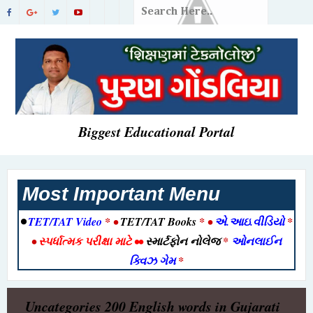
Biggest Educational Portal
Most Important Menu
•
TET/TAT Video
* •
TET/TAT Books
* •
એ.આઇ.વીડિયો
*
•
સ્પર્ધાત્મક પરીક્ષા માટે
••
સ્માર્ટફોન નોલેજ
*
ઓનલાઈન
ક્વિઝ ગેમ
*
Uncategories
200 English words in Gujarati