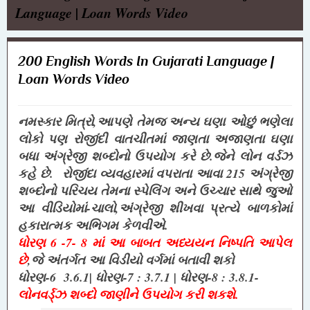
Language | Loan Words Video
200 English Words In Gujarati Language |
Loan Words Video
નમસ્કાર મિત્રો,આપણે તેમજ અન્ય ઘણા
ઓછું ભણેલા
લોકો પણ
રોજીંદી વાતચીતમાં જાણતા અજાણતા ઘણા
બધા અંગ્રેજી શબ્દોનો ઉપયોગ કરે છે.જેને લોન વર્ડઝ
કહે છે. રોજીંદા વ્યવહારમાં વપરાતા આવા 215 અંગ્રેજી
શબ્દોનો પરિચય તેમના સ્પેલિંગ અને ઉચ્ચાર સાથે જુઓ
આ વીડિયોમાં-ચાલો,અંગ્રેજી શીખવા પ્રત્યે બાળકોમાં
હકારાત્મક અભિગમ કેળવીએ.
ધોરણ 6 -7- 8 માં આ બાબત અધ્યયન નિષ્પતિ આપેલ
છે
,જે અંતર્ગત આ વિડીયો વર્ગમાં બતાવી શકો
ધોરણ-6 3.6.1|
ધોરણ-7 :
3.7.1 |
ધોરણ-8 :
3.8.1-
લોનવર્ડ્ઝ શબ્દો જાણીને ઉપયોગ કરી શકશે.