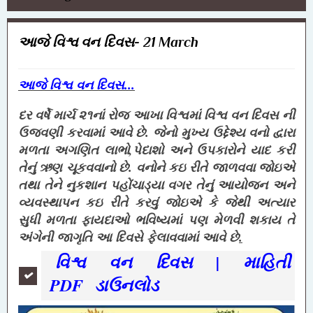
આજે વિશ્વ વન દિવસ- 21 March
આજે
વિશ્વ વન દિવસ...
દર વર્ષે માર્ચ ૨૧નાં રોજ આખા વિશ્વમાં
વિશ્વ વન દિવસ
ની
ઉજવણી કરવામાં આવે છે. જેનો મુખ્ય ઉદ્દેશ્ય વનો દ્વારા
,
મળતા અગણિત લાભો
પેદાશો અને ઉપકારોને યાદ કરી
તેનું ઋણ ચૂકવવાનો છે. વનોને કઇ રીતે જાળવવા જોઇએ
તથા તેને નુકશાન પહોંચાડ્યા
વગર
તેનું આયોજન અને
વ્યવસ્થાપન કઇ રીતે કરવું જોઇએ કે જેથી અત્યાર
સુધી મળતા ફાયદાઓ ભવિષ્યમાં પણ મેળવી શકાય તે
અંગેની જાગૃતિ આ દિવસે ફેલાવવામાં આવે છે
.
વિશ્વ વન દિવસ | માહિતી
PDF
ડાઉનલોડ