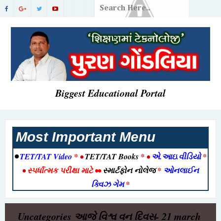
Biggest Educational Portal
Most Important Menu
•
TET/TAT Video
* •
TET/TAT Books
* •
એ.આઇ.વીડિયો
*
•
સ્પર્ધાત્મક પરીક્ષા માટે
••
સ્માર્ટફોન નોલેજ
*
ઓનલાઈન
ક્વિઝ ગેમ
*
Uncategories
આજે વિશ્વ વન દિવસ- 21 march