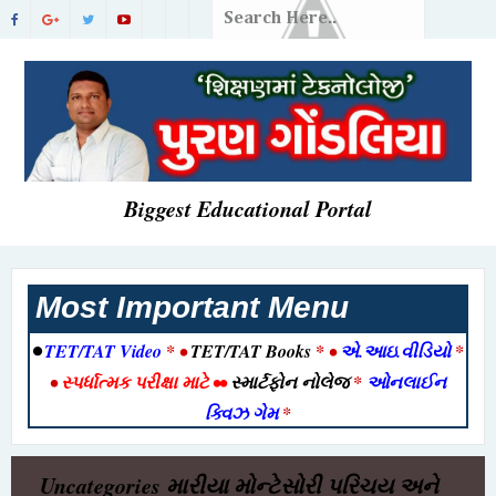
Biggest Educational Portal
Most Important Menu
•
TET/TAT Video
* •
TET/TAT Books
* •
એ.આઇ.વીડિયો
*
•
સ્પર્ધાત્મક પરીક્ષા માટે
••
સ્માર્ટફોન નોલેજ
*
ઓનલાઈન
ક્વિઝ ગેમ
*
Uncategories
મારીયા મોન્ટેસોરી પરિચય અને