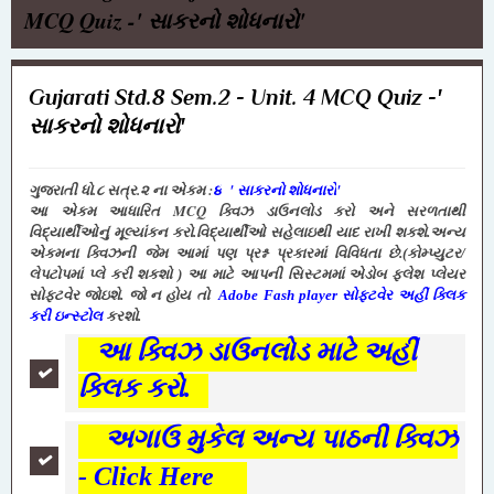
MCQ Quiz -' સાકરનો શોધનારો'
Gujarati Std.8 Sem.2 - Unit. 4 MCQ Quiz -'
સાકરનો શોધનારો'
ગુજરાતી ધો.૮ સત્ર.૨ ના એકમ :
'
'
૪
સાકરનો શોધનારો
MCQ
આ એકમ આધારિત
ક્વિઝ ડાઉનલોડ કરો અને સરળતાથી
વિદ્યાર્થીઓનું મૂલ્યાંકન કરો.વિદ્યાર્થીઓ સહેલાઇથી યાદ રાખી શકશે.
અન્ય
એકમના ક્વિઝની જેમ આમાં પણ પ્રશ્ન પ્રકારમાં વિવિધતા છે.(કોમ્પ્યુટર/
લેપટોપમાં પ્લે કરી શકશો ) આ માટે આપની સિસ્ટમમાં એડોબ ફ્લેશ પ્લેયર
સોફ્ટવેર જોઇશે. જો ન હોય તો
Adobe Fash player સોફ્ટવેર અહીં ક્લિક
કરી ઇન્સ્ટોલ
કરશો.
આ ક્વિઝ ડાઉનલોડ માટે અહીં
ક્લિક કરો.
અગાઉ મુકેલ અન્ય પાઠની ક્વિઝ
- Click Here