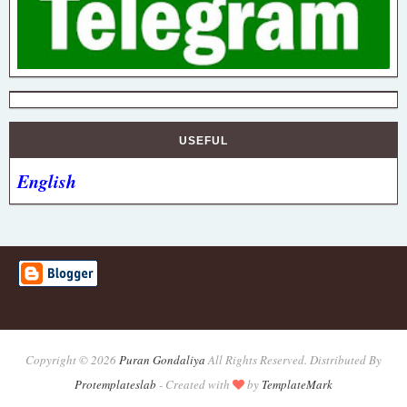
USEFUL
English
Copyright ©
2026
Puran Gondaliya
All Rights Reserved. Distributed By
Protemplateslab
-
Created with
by
TemplateMark