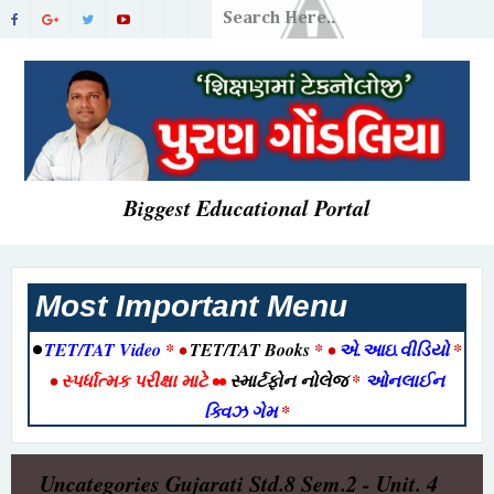
Biggest Educational Portal
Most Important Menu
•
TET/TAT Video
* •
TET/TAT Books
* •
એ.આઇ.વીડિયો
*
•
સ્પર્ધાત્મક પરીક્ષા માટે
••
સ્માર્ટફોન નોલેજ
*
ઓનલાઈન
ક્વિઝ ગેમ
*
Uncategories
Gujarati Std.8 Sem.2 - Unit. 4