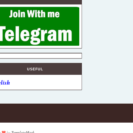
USEFUL
lish
h
by
TemplateMark