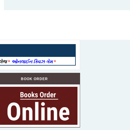
ોલેજ
*
ઓનલાઈન ક્વિઝ ગેમ
*
BOOK ORDER