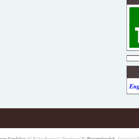
Eng
uran Gondaliya
All Rights Reserved. Distributed By
Protemplateslab
-
Created wit