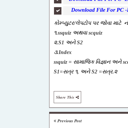
Download File For PC -
કોમ્પ્યુટર/લેપટોપ પર જોવા માટે
૧.ssquiz અથવા scquiz
૨.
S1 અને S2
૩.Index
ssquiz = સામાજિક વિજ્ઞાન અને
sc
S1=સત્ર ૧, અને
S2 =સત્ર.૨
Share This
Previous Post