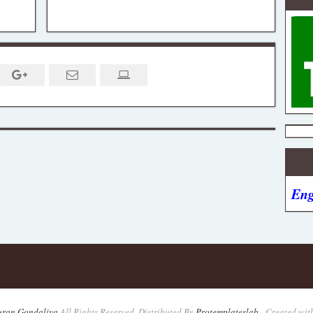
Eng
uran Gondaliya
All Rights Reserved. Distributed By
Protemplateslab
-
Created wit