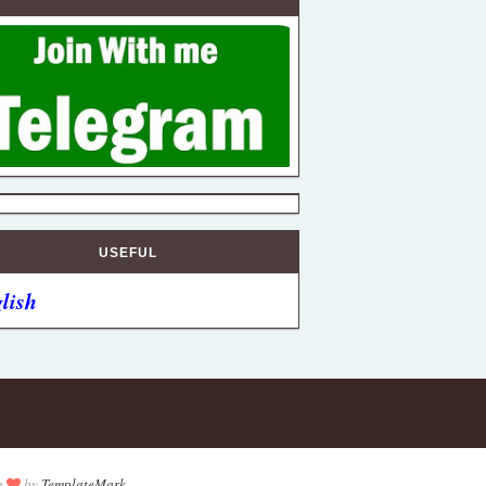
USEFUL
lish
h
by
TemplateMark