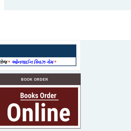
ોલેજ
*
ઓનલાઈન ક્વિઝ ગેમ
*
BOOK ORDER