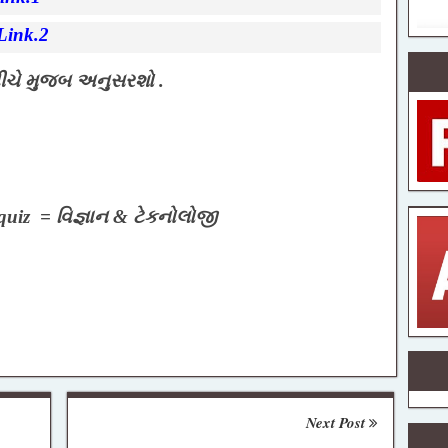
Link.2
 નીચે મુજબ અનુસરશો .
quiz = વિજ્ઞાન & ટેકનોલોજી
Next Post