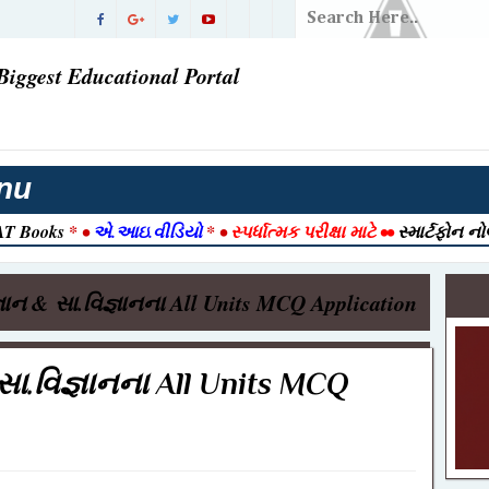
ડિયાનો
Biggest Educational Portal
ં પરિણામ |
વી ગઈ
તી 2026
nu
T Books
* •
એ.આઇ.વીડિયો
* •
સ્પર્ધાત્મક પરીક્ષા માટે
••
સ્માર્ટફોન ન
રાત આવી ગઈ
2026 |
્ઞાન & સા.વિજ્ઞાનના All Units MCQ Application
026 | Post
ook
& સા.વિજ્ઞાનના All Units MCQ
ક ) ભરતી
જેક્ટ નમૂનો
-12-2025