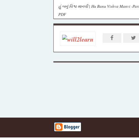
હું બનું વિશ્વ માનવી | Hu Banu Vishva Manvi -Par
PDF