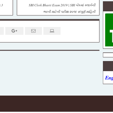
t.3
SBI Clerk Bharti Exam 2019 | SBI બેંકમાં ક્લાર્કની
ભરતી માટેની પરીક્ષા ૨૦૧૯ સંપૂર્ણ માહિતી
Eng