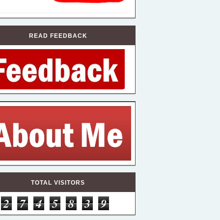
READ FEEDBACK
TOTAL VISITORS
2
7
4
5
8
3
9