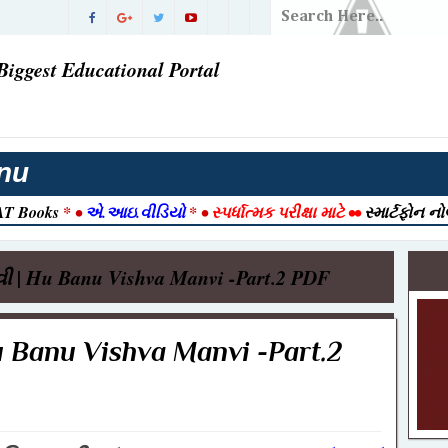
ડિયાનો
Biggest Educational Portal
ં પરિણામ |
વી ગઈ
તી 2026
nu
T Books
* •
એ.આઇ.વીડિયો
* •
સ્પર્ધાત્મક પરીક્ષા માટે
••
સ્માર્ટફોન ન
રાત આવી ગઈ
2026 |
ાનવી | Hu Banu Vishva Manvi -Part.2 PDF
026 | Post
ook
 Hu Banu Vishva Manvi -Part.2
ક ) ભરતી
જેક્ટ નમૂનો
-12-2025