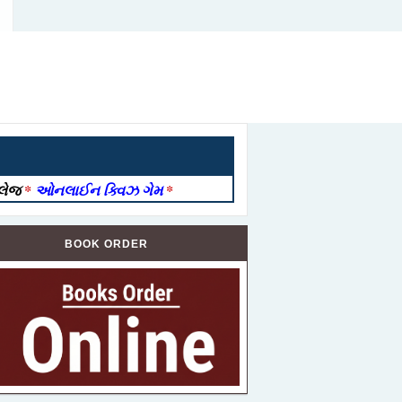
ોલેજ
*
ઓનલાઈન ક્વિઝ ગેમ
*
BOOK ORDER