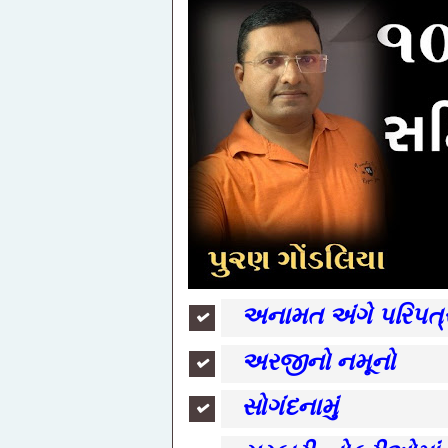
અનામત અંગે પરિપત
અરજીનો નમૂનો
સોગંદનામું