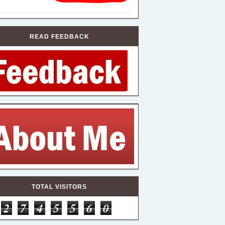
READ FEEDBACK
TOTAL VISITORS
2
7
4
5
5
6
0