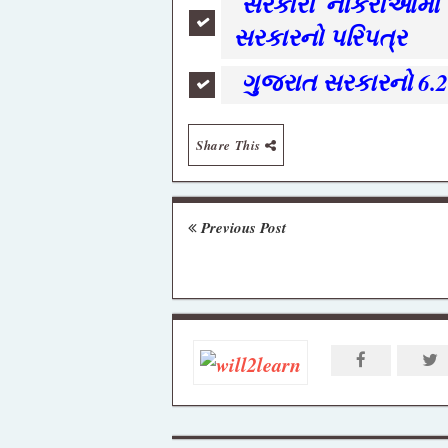
સરકારી નોકરીઓમાં 
સરકારનો પરિપત્ર
ગુજરાત સરકારનો 6.2
Share This
Previous Post