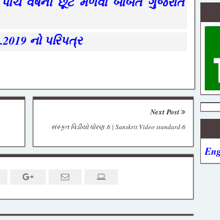
પાંચ વર્ષની છૂટ મળવા બાબત ગુજરાત
.2019 નો પરિપત્ર
Next Post
સંસ્કૃત વિડીયો ધોરણ .6 | Sanskrit Video standard-6
Eng