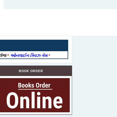
ોલેજ
*
ઓનલાઈન ક્વિઝ ગેમ
*
BOOK ORDER