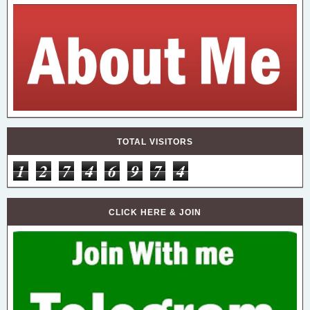
TOTAL VISITORS
1
2
7
4
6
9
7
4
CLICK HERE & JOIN