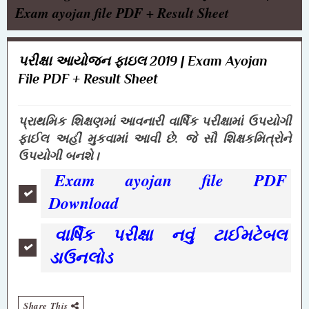
Exam ayojan file PDF + Result Sheet
પરીક્ષા આયોજન ફાઇલ 2019 | Exam Ayojan
File PDF + Result Sheet
પ્રાથમિક શિક્ષણમાં આવનારી વાર્ષિક પરીક્ષામાં ઉપયોગી
ફાઈલ અહીં મુકવામાં આવી છે. જે સૌ શિક્ષકમિત્રોને
ઉપયોગી બનશે।
Exam ayojan file PDF
Download
વાર્ષિક પરીક્ષા નવું ટાઈમટેબલ
ડાઉનલોડ
Share This