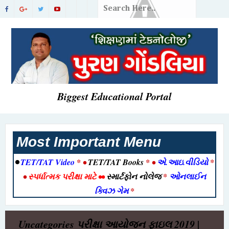
Biggest Educational Portal
Most Important Menu
•
TET/TAT Video
* •
TET/TAT Books
* •
એ.આઇ.વીડિયો
*
•
સ્પર્ધાત્મક પરીક્ષા માટે
••
સ્માર્ટફોન નોલેજ
*
ઓનલાઈન
ક્વિઝ ગેમ
*
Uncategories
પરીક્ષા આયોજન ફાઇલ 2019 |