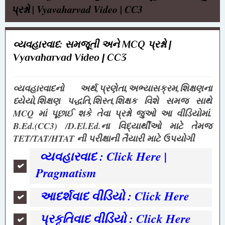
પ્રશ્નો | Vyavaharvad Video | CC3
વ્યવહારવાદ: સમજૂતી અને MCQ પ્રશ્નો |
Vyavaharvad Video | CC3
વ્યવહારવાદનો અર્થ,પ્રણેતા,અભ્યાસક્રમ,શિક્ષણના
ધ્યેયો,શિક્ષણ પદ્ધતિ,શિસ્ત,શિક્ષક વિશે સમજ સાથે
MCQ માં પૂછાઈ શકે તેવા પ્રશ્નો જુઓ આ વીડિયોમાં.
B.Ed.(CC3) /D.El.Ed.ના વિદ્યાર્થીઓ માટે તેમજ
TET/TAT/HTAT ની પરીક્ષાની તૈયારી માટે ઉપયોગી
વ્યવહારવાદ : Click Here |
Pragmatism
આદર્શવાદ વીડિયો : Click Here
પ્રકૃતિવાદ વીડિયો : Click Here