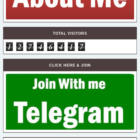
TOTAL VISITORS
1
2
7
4
6
4
1
7
CLICK HERE & JOIN