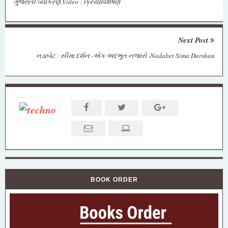
ગુજરાતી વ્યાકરણ Video : ક્રિયાવિશેષણ
Next Post
નડાબેટ : સીમા દર્શન -એક અદભુત નજારો -Nadabet Sima Darshan
BOOK ORDER