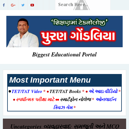
Biggest Educational Portal
Most Important Menu
•
TET/TAT Video
* •
TET/TAT Books
* •
એ.આઇ.વીડિયો
*
•
સ્પર્ધાત્મક પરીક્ષા માટે
••
સ્માર્ટફોન નોલેજ
*
ઓનલાઈન
ક્વિઝ ગેમ
*
Uncategories
વ્યવહારવાદ: સમજૂતી અને MCQ