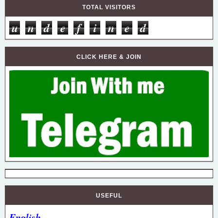
TOTAL VISITORS
u
n
d
e
f
i
n
e
d
CLICK HERE & JOIN
USEFUL
English