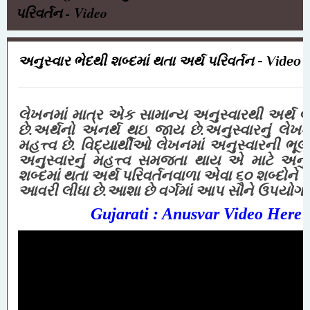
પરિવર્તન - Video
અનુસ્વાર ભેદથી શબ્દમાં થતા અર્થ પરિવર્તન - Video
લેખનમાં માત્ર એક સામાન્ય અનુસ્વારથી અર્થ
છે.અર્થનો અનર્થ થઇ જાય છે.અનુસ્વારનું લેખ
મહત્ત્વ છે. વિદ્યાર્થીઓ લેખનમાં અનુસ્વારની ભૂ
અનુસ્વારનું મહત્ત્વ સમજતા થાય એ માટે અનુસ
શબ્દમાં થતા અર્થ પરિવર્તનવાળા એવા ૬૦ શબ્દોને 
આવરી લીધા છે.આશા છે વર્ગમાં આપ સૌને ઉપયોગી
Gujarati : Anusvar Video Here