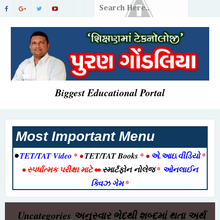
Biggest Educational Portal
Most Important Menu
•
TET/TAT Video
* •
TET/TAT Books
* •
એ.આઇ.વીડિયો
*
•
સ્પર્ધાત્મક પરીક્ષા માટે
••
સ્માર્ટફોન નોલેજ
*
ઓનલાઈન
ક્વિઝ ગેમ
*
Uncategories
અનુસ્વાર ભેદથી શબ્દમાં થતા અર્થ