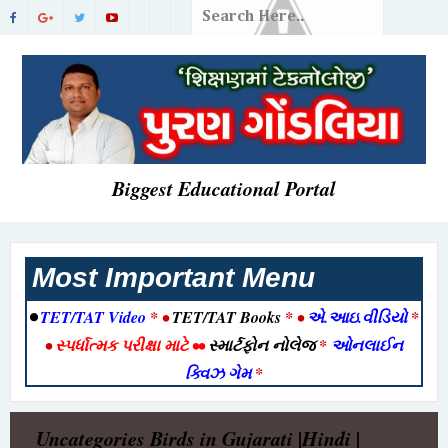
Biggest Educational Portal
Most Important Menu
•
TET/TAT Video
* •
TET/TAT Books
* •
એ.આઇ.વીડિયો
*
•
સ્પર્ધાત્મક પરીક્ષા માટે
••
સ્માર્ટફોન નોલેજ
*
ઓનલાઈન
ક્વિઝ ગેમ
*
Uncategories
Birds in Gujarati |Hindi |