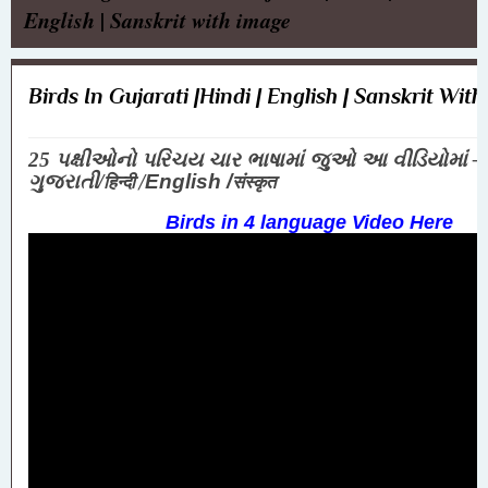
English | Sanskrit with image
Birds In Gujarati |Hindi | English | Sanskrit Wit
25 પક્ષીઓનો પરિચય ચાર ભાષામાં જુઓ આ વીડિયોમાં –
हिन्दी /
संस्कृत
ગુજરાતી/
English /
Birds in 4 language Video Here