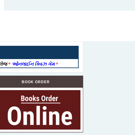
ોલેજ
*
ઓનલાઈન ક્વિઝ ગેમ
*
BOOK ORDER