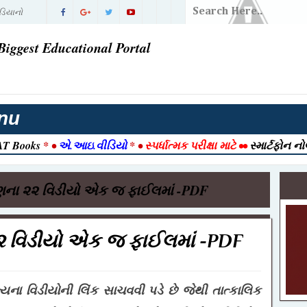
ડિયાનો
ં પરિણામ |
Biggest Educational Portal
વી ગઈ
તી 2026
nu
રાત આવી ગઈ
T Books
* •
એ.આઇ.વીડિયો
* •
સ્પર્ધાત્મક પરીક્ષા માટે
••
સ્માર્ટફોન ન
2026 |
026 | Post
રણના ૨૨ વિડીયો એક જ ફાઈલમાં -PDF
ook
ક ) ભરતી
૨ વિડીયો એક જ ફાઈલમાં -PDF
જેક્ટ નમૂનો
-12-2025
ગત્યના વિડીયોની લિંક સાચવવી પડે છે જેથી તાત્કાલિક
ull Detail