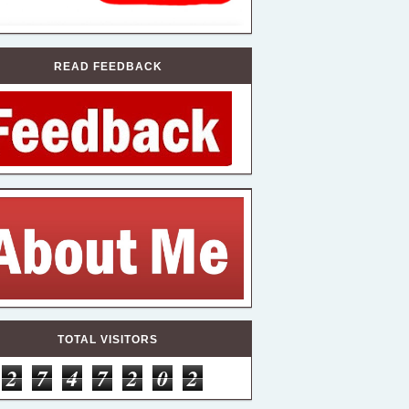
READ FEEDBACK
TOTAL VISITORS
2
7
4
7
2
0
2