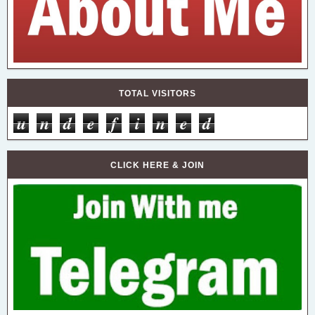
TOTAL VISITORS
u
n
d
e
f
i
n
e
d
CLICK HERE & JOIN