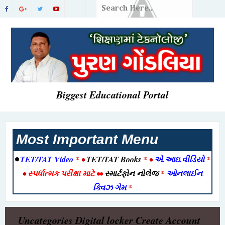
Biggest Educational Portal
Most Important Menu
•
TET/TAT Video
* •
TET/TAT Books
* •
એ.આઇ.વીડિયો
*
•
સ્પર્ધાત્મક પરીક્ષા માટે
••
સ્માર્ટફોન નોલેજ
*
ઓનલાઈન
ક્વિઝ ગેમ
*
Uncategories
Digital locker Create Account