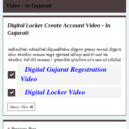
Video - in Gujarati
Digital Locker Create Account Video - In
Gujarati
અધિકારીઓ /કર્મચારીઓ /વિદ્યાર્થીઓના ડીજીટલ ગુજરાત અન્વયે ડીજીટલ
લોકર એકાઉન્ટ બનાવવા અમુક જીલ્લામાં પરિપત્ર થયો છે ત્યારે આ
એકાઉન્ટ કેવી રીતે બનાવાય ? ગુજરાતીમાં પ્રેક્ટીકલ સ્ટેપ બાય સ્ટેપ વિડીયો
Digital Gujarat Regestration
Video
Digital Locker Video
Share This
Previous Post