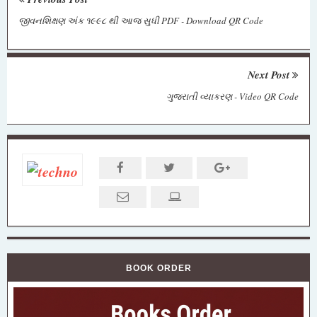
જીવનશિક્ષણ અંક ૧૯૯૮ થી આજ સુધી PDF - Download QR Code
Next Post
ગુજરાતી વ્યાકરણ - Video QR Code
BOOK ORDER