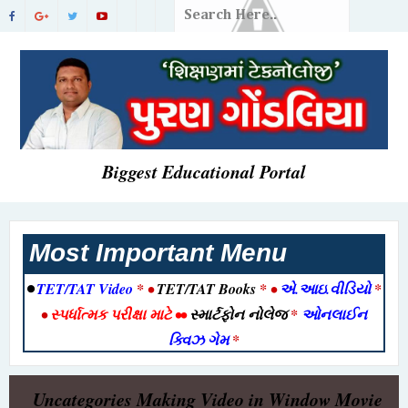
Biggest Educational Portal
Most Important Menu
•
TET/TAT Video
* •
TET/TAT Books
* •
એ.આઇ.વીડિયો
*
•
સ્પર્ધાત્મક પરીક્ષા માટે
••
સ્માર્ટફોન નોલેજ
*
ઓનલાઈન
ક્વિઝ ગેમ
*
Uncategories
Making Video in Window Movie