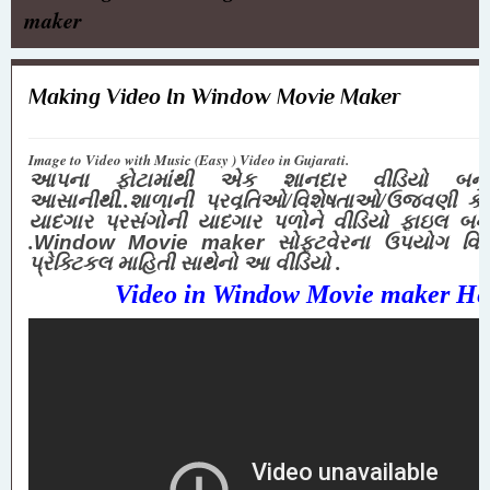
maker
Making Video In Window Movie Maker
Image to Video with Music (Easy ) Video in Gujarati.
આપના ફોટામાંથી એક શાનદાર વીડિયો બન
આસાનીથી..શાળાની પ્રવૃતિઓ/વિશેષતાઓ/ઉજવણી ક
યાદગાર પ્રસંગોની યાદગાર પળોને વીડિયો ફાઇલ બન
.
Window Movie maker
સોફ્ટવેરના ઉપયોગ વિશે
પ્રેક્ટિકલ માહિતી સાથેનો આ વીડિયો .
Video in Window Movie maker He