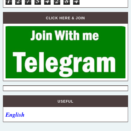
1
2
7
5
4
2
8
4
CLICK HERE & JOIN
USEFUL
English