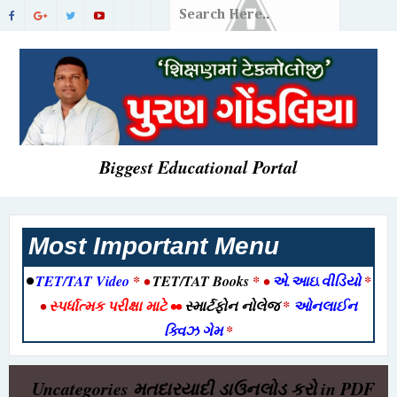
Biggest Educational Portal
Most Important Menu
•
TET/TAT Video
* •
TET/TAT Books
* •
એ.આઇ.વીડિયો
*
•
સ્પર્ધાત્મક પરીક્ષા માટે
••
સ્માર્ટફોન નોલેજ
*
ઓનલાઈન
ક્વિઝ ગેમ
*
Uncategories
મતદારયાદી ડાઉનલોડ કરો in PDF