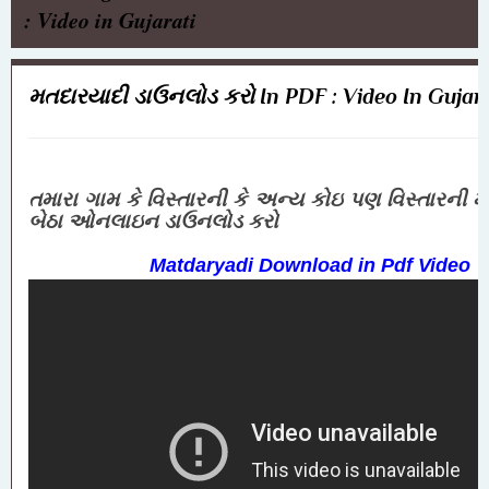
: Video in Gujarati
મતદારયાદી ડાઉનલોડ કરો In PDF : Video In Gujara
તમારા ગામ કે વિસ્તારની કે અન્ય કોઇ પણ વિસ્તારની 
બેઠા ઓનલાઇન ડાઉનલોડ કરો
Matdaryadi Download in Pdf Video