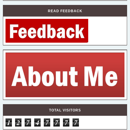
READ FEEDBACK
TOTAL VISITORS
1
2
7
4
7
7
7
7