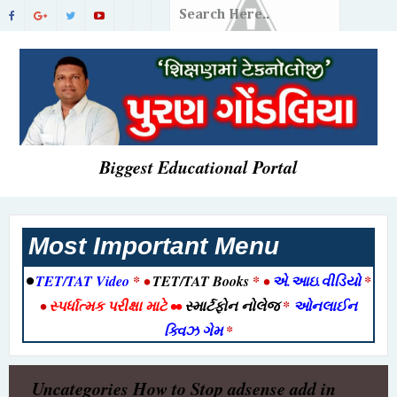
Biggest Educational Portal
Most Important Menu
•
TET/TAT Video
* •
TET/TAT Books
* •
એ.આઇ.વીડિયો
*
•
સ્પર્ધાત્મક પરીક્ષા માટે
••
સ્માર્ટફોન નોલેજ
*
ઓનલાઈન
ક્વિઝ ગેમ
*
Uncategories
How to Stop adsense add in