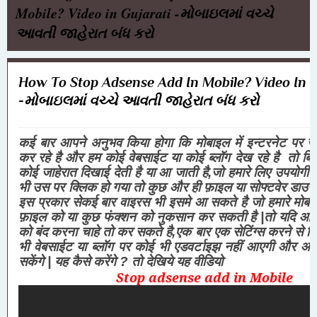
Mobile? Video in Gujarati -મોબાઇલમાં વચ્ચે
આવતી જાહેરાત બંધ કરો
How To Stop Adsense Add In Mobile? Video In G
-મોબાઇલમાં વચ્ચે આવતી જાહેરાત બંધ કરો
कई बार आपने अनुभव किया होगा कि मोबाइल में इन्टरनेट पर ज
कर रहे है और हम कोई वेबसाईट या कोई ब्लॉग देख रहे है
तो बिच
कोई जाहेरात दिखाई देती है या आ जाती है
जो हमारे लिए उपयोगी न
,
भी उस पर क्लिक हो गया तो कुछ और ही फ़ाइल या सोफ्टवेर डाउ
इस प्रकार सेकई बार वाइरस भी इसमे आ सकते है जो हमारे मोब
फ़ाइल को या कुछ फंक्शन को नुकसान कर सकती है
तो यदि आप
|
को बंद करना चाहे तो कर सकते है
एक बार एक सेटिंग्स करने से 
,
भी वेबसाईट या ब्लॉग पर कोई भी एडवर्टाइझ नहीं आएगी और आ
सकेंगे
यह कैसे करेंगे
तो देखिये यह वीडियो
|
?
Stop adsense add in Mobil
e