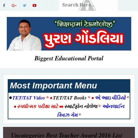
Biggest Educational Portal
Most Important Menu
•
TET/TAT Video
* •
TET/TAT Books
* •
એ.આઇ.વીડિયો
*
•
સ્પર્ધાત્મક પરીક્ષા માટે
••
સ્માર્ટફોન નોલેજ
*
ઓનલાઈન
ક્વિઝ ગેમ
*
Uncategories
Best Teacher Award 2016 List