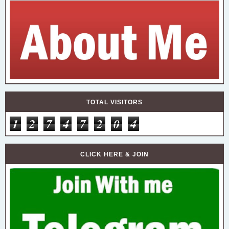
TOTAL VISITORS
1
2
7
4
7
2
0
4
CLICK HERE & JOIN