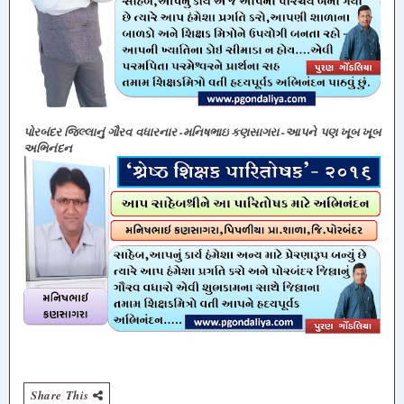
પોરબંદર જિલ્લાનું ગૌરવ વધારનાર -મનિષભાઇ કણસાગરા -આપને પણ ખૂબ ખૂબ
અભિનંદન
Share This