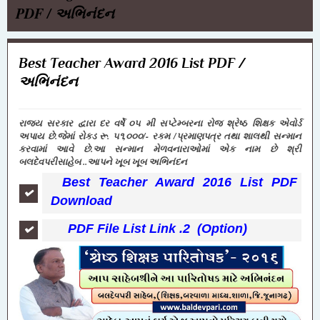
PDF / અભિનંદન
Best Teacher Award 2016 List PDF /
અભિનંદન
રાજ્ય સરકાર દ્વારા દર વર્ષે ૦૫ મી સપ્ટેમ્બરના રોજ શ્રેષ્ઠ શિક્ષક એવોર્ડ
અપાય છે.જેમાં રોકડ રૂ. ૫૧,૦૦૦/- રકમ /પ્રમાણપત્ર તથા શાલથી સન્માન
કરવામાં આવે છે.આ સન્માન મેળવનારાઓમાં એક નામ છે શ્રી
બલદેવપરીસાહેબ ..આપને ખૂબ ખૂબ અભિનંદન
Best Teacher Award 2016 List PDF
Download
PDF File List Link .2 (Option)