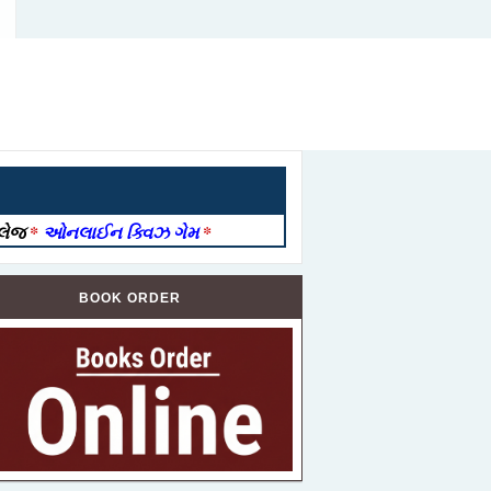
ોલેજ
*
ઓનલાઈન ક્વિઝ ગેમ
*
BOOK ORDER