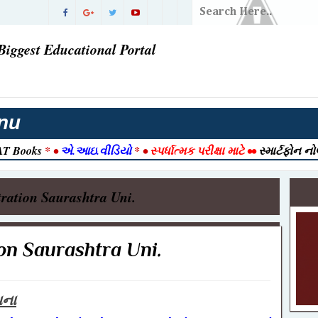
ડિયાનો
Biggest Educational Portal
ં પરિણામ |
વી ગઈ
તી 2026
nu
T Books
* •
એ.આઇ.વીડિયો
* •
સ્પર્ધાત્મક પરીક્ષા માટે
••
સ્માર્ટફોન ન
રાત આવી ગઈ
2026 |
ration Saurashtra Uni.
026 | Post
ook
n Saurashtra Uni.
ક ) ભરતી
જેક્ટ નમૂનો
ચના
-12-2025