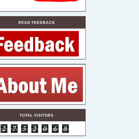
READ FEEDBACK
TOTAL VISITORS
2
7
5
2
0
6
8