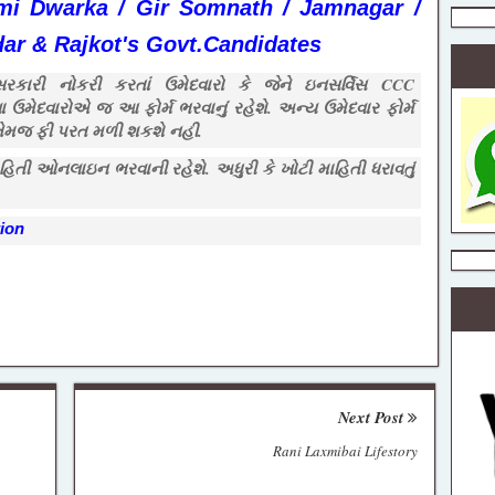
mi Dwarka / Gir Somnath / Jamnagar /
ull Detail
dar & Rajkot's Govt.Candidates
ત
ના સરકારી નોકરી કરતાં ઉમેદવારો કે જેને ઇનસર્વિસ CCC
 ઉમેદવારોએ જ આ ફોર્મ ભરવાનું રહેશે. અન્ય ઉમેદવાર ફોર્મ
શે તેમજ ફી પરત મળી શકશે નહી.
 માહિતી ઓનલાઇન ભરવાની રહેશે. અધુરી કે ખોટી માહિતી ધરાવતું
કેન્દ્રીય
શિક્ષક ભરતી
25 PDF
tion
ook ધોરણ 1
Next Post
Rani Laxmibai Lifestory