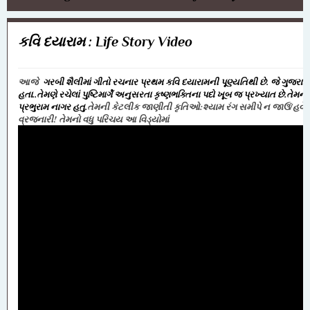
કવિ દયારામ : Life Story Video
આજે
ગરબી શૈલીમાં ગીતો રચનાર પ્રથમ કવિ
દયારામની પૂણ્યતિથી છે.
જે ગુજરાત
હતા..તેમણે રચેલાં પુષ્ટિમાર્ગે અનુસરતા કૃષ્ણભક્તિના પદો ખૂબ જ પ્રખ્યાત છે.તેમના
પ્રભુરામ નાગર હતુ.
તેમની કેટલીક જાણીતી કૃતિઓ:શ્યામ રંગ સમીપે ન જાઉં/હવે 
વ્રજનારી! તેમનો વધુ પરિચય આ વિડ્યોમાં