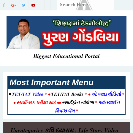
Biggest Educational Portal
Most Important Menu
•
TET/TAT Video
* •
TET/TAT Books
* •
એ.આઇ.વીડિયો
*
•
સ્પર્ધાત્મક પરીક્ષા માટે
••
સ્માર્ટફોન નોલેજ
*
ઓનલાઈન
ક્વિઝ ગેમ
*
Uncategories
કવિ દયારામ : Life Story Video