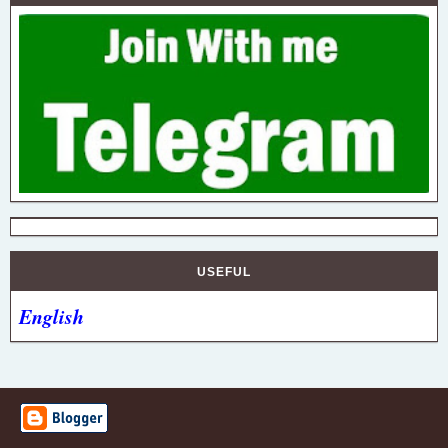
USEFUL
English