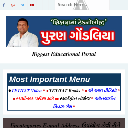
Biggest Educational Portal
Most Important Menu
•
TET/TAT Video
* •
TET/TAT Books
* •
એ.આઇ.વીડિયો
*
•
સ્પર્ધાત્મક પરીક્ષા માટે
••
સ્માર્ટફોન નોલેજ
*
ઓનલાઈન
ક્વિઝ ગેમ
*
Uncategories
E-mail Address ઉપયોગ કેવી રીતે