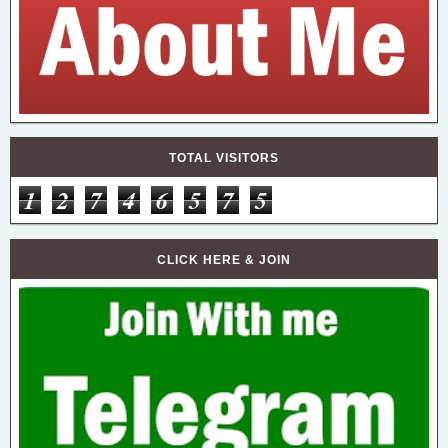
TOTAL VISITORS
1
2
7
4
6
5
7
5
CLICK HERE & JOIN