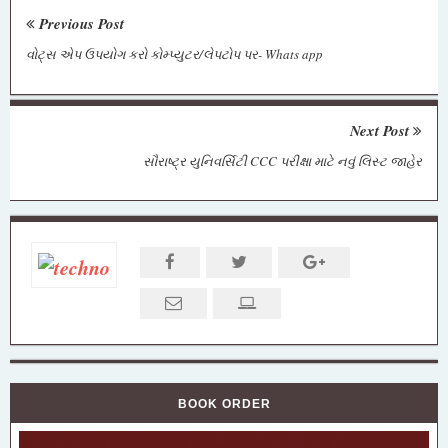
Previous Post
વોટ્સ એપ ઉપયોગ કરો કોમ્પ્યુટર/લેપટોપ પર- Whats app
Next Post
સૌરાષ્ટ્ર યુનિવર્સિટી CCC પરીક્ષા માટે નવું લિસ્ટ જાહેર
BOOK ORDER