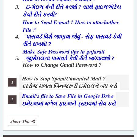
ઇ-મેઇલ કેવી રીતે કરશો ? સાથે ફાઇલએટેચ
3.
કેવી રીતે કરવી?
How to Send E-mail ? How to attachother
File ?
4.
પાસવર્ડ વિશે જાણવા જેવું - સેફ પાસવર્ડ કેવી
રીતે રાખશો
?
Make Safe Password tips in gujarati
5.
જીમેઇલના પાસવર્ડ કેવી રીતે બદલાવશો
?
How to Change Gmail Password ?
How to Stop Spam/Unwanted Mail ?
દરરોજ મળતા બિનજરૂરી ઇમેઇલને બંધ કરો
Email's file to Save File in Google Drive
ઇમેઇલમાં મળેલ ફાઇલને ડ્રાઇવમાં સેવ કરો.
Share This