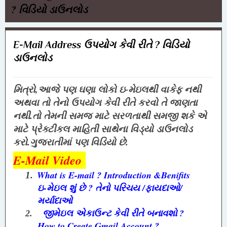
? વિડિયો ડાઉનલોડ
E-Mail Address ઉપયોગ કેવી રીતે ? વિડિયો
ડાઉનલોડ
,
મિત્રો
આજે પણ ઘણા લોકો ઇ-મેઇલથી વાકેફ નથી
અથવા તો તેનો ઉપયોગ કેવી રીતે કરવો તે જાણતા
નથી.તો તેમની સમજ માટે સરળતાથી સમજી શકે એ
માટે
પ્રેક્ટીકલ માહિતી સાથેના
વિડ્યો ડાઉનલોડ
કરો.ગુજરા
તીમાં પણ વિડિયો છે.
E-Mail Video
What is E-mail ? Introduction &Benifits
1.
ઇ-મેઇલ શું છે ? તેનો પરિચય /ફાયદાઓ/
મર્યાદાઓ
જીમેઇલ એકાઉન્ટ કેવી રીતે બનાવશો ?
2.
How to Create Gmail Account ?