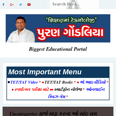
Biggest Educational Portal
Most Important Menu
•
TET/TAT Video
* •
TET/TAT Books
* •
એ.આઇ.વીડિયો
*
•
સ્પર્ધાત્મક પરીક્ષા માટે
••
સ્માર્ટફોન નોલેજ
*
ઓનલાઈન
ક્વિઝ ગેમ
*
Uncategories
મુજે માફ કરના ઓ સાંઇ રામ