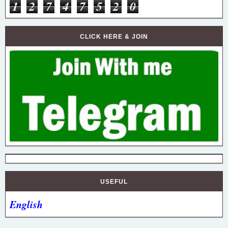
1
2
7
4
7
5
2
0
CLICK HERE & JOIN
USEFUL
English