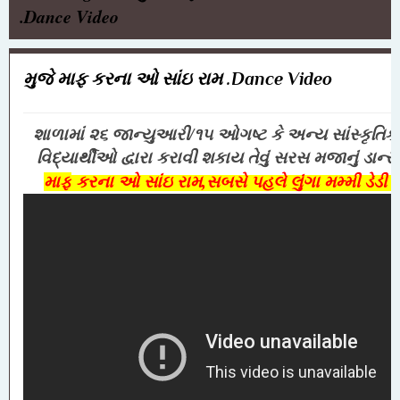
.Dance Video
મુજે માફ કરના ઓ સાંઇ રામ .Dance Video
શાળામાં ૨૬ જાન્યુઆરી/૧૫ ઓગષ્ટ કે અન્ય સાંસ્કૃતિક ક
વિદ્યાર્થીઓ દ્વારા કરાવી શકાય તેવું સરસ મજાનું ડાન્સ
માફ
કરના ઓ સાંઇ રામ,સબસે પહલે લુંગા મમ્મી ડેડી કા