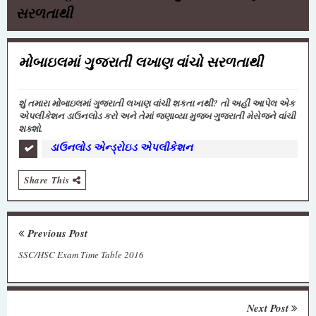
સરળતાથી
મોબાઇલમાં ગુજરાતી લખાણ વાંચો સરળતાથી
શું તમારા મોબાઇલમાં ગુજરાતી લખાણ વાંચી શકતા નથી? તો અહીં આપેલ એક
એપલીકેશન ડાઉનલોડ કરો અને તેમાં જણાવ્યા મુજબ ગુજરાતી મેસેજને વાંચી
શક્શો.
ડાઉનલોડ એન્ડ્રોઇડ એપલીકેશન
Share This
Previous Post
SSC/HSC Exam Time Table 2016
Next Post