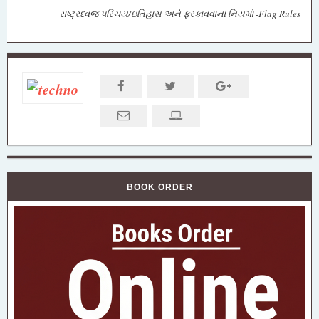
રાષ્ટ્રધ્વજ પરિચય/ઇતિહાસ અને ફરકાવવાના નિયમો -Flag Rules
BOOK ORDER