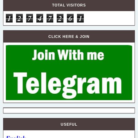
TOTAL VISITORS
1
2
7
4
7
2
6
1
CLICK HERE & JOIN
USEFUL
English