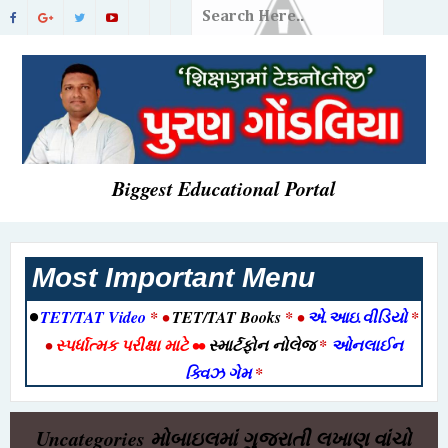
Biggest Educational Portal
Most Important Menu
•
TET/TAT Video
* •
TET/TAT Books
* •
એ.આઇ.વીડિયો
*
•
સ્પર્ધાત્મક પરીક્ષા માટે
••
સ્માર્ટફોન નોલેજ
*
ઓનલાઈન
ક્વિઝ ગેમ
*
Uncategories
મોબાઇલમાં ગુજરાતી લખાણ વાંચો