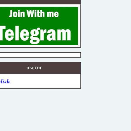
USEFUL
lish