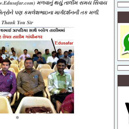
.Edusafar.com) મળવાનું થયું,તાલીમ સમય સિવાય
ત
િત્રોને પણ કમલેશભાઇના માર્ગદર્શનની તક મળી.
Thank You Sir
કેન્દ્રીય
શિક્ષક ભરતી
25 PDF
ook ધોરણ 1
*