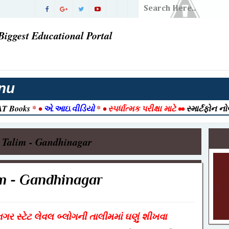
ડિયાનો
ં પરિણામ |
Biggest Educational Portal
વી ગઈ
તી 2026
nu
રાત આવી ગઈ
T Books
* •
એ.આઇ.વીડિયો
* •
સ્પર્ધાત્મક પરીક્ષા માટે
••
સ્માર્ટફોન ન
2026 |
026 | Post
g Talim - Gandhinagar
ook
ક ) ભરતી
im - Gandhinagar
જેક્ટ નમૂનો
-12-2025
ગર સ્ટેટ લેવલ બ્લોગની તાલીમમાં ઘણું શીખવા
ull Detail