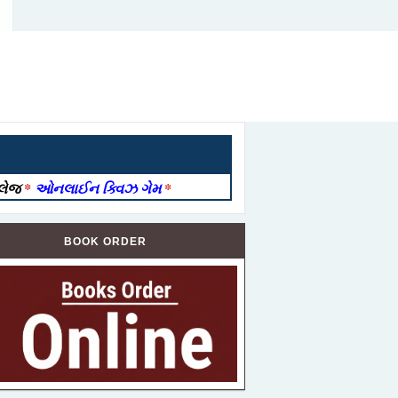
ોલેજ
*
ઓનલાઈન ક્વિઝ ગેમ
*
BOOK ORDER