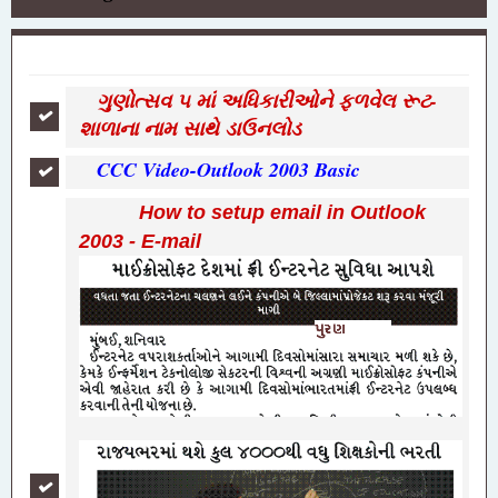
ગુણોત્સવ ૫ માં અધિકારીઓને ફળવેલ રૂટ-
શાળાના નામ સાથે ડાઉનલોડ
CCC Video-Outlook 2003 Basic
How to setup email in Outlook
2003 - E-mail