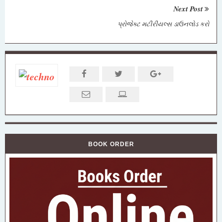
Next Post
પ્રોજેક્ટ મટીરીયલ્સ ડાઉનલોડ કરો
BOOK ORDER