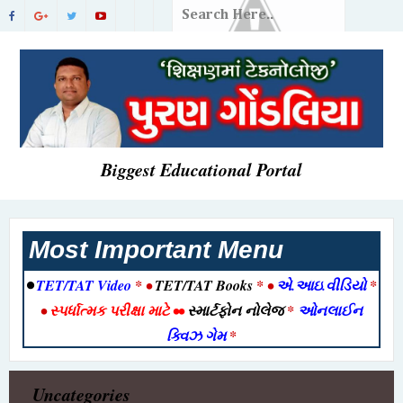
Biggest Educational Portal
Most Important Menu
•
TET/TAT Video
* •
TET/TAT Books
* •
એ.આઇ.વીડિયો
*
•
સ્પર્ધાત્મક પરીક્ષા માટે
••
સ્માર્ટફોન નોલેજ
*
ઓનલાઈન
ક્વિઝ ગેમ
*
Uncategories