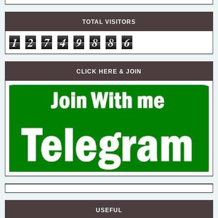
TOTAL VISITORS
1
2
7
4
9
8
8
6
CLICK HERE & JOIN
USEFUL