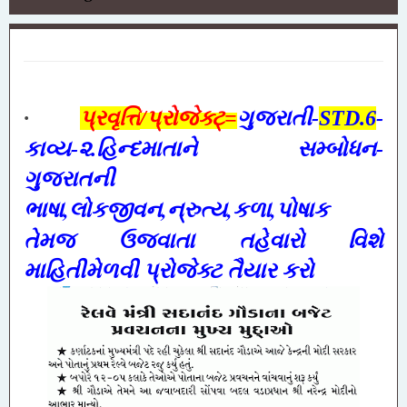
·
પ્રવૃત્તિ
/પ્રોજેક્ટ્=
ગુજરાતી-
STD.6
-
કાવ્ય-૨.હિન્દમાતાને
સમ્બોધન-
ગુજરાતની
,
,
,
,
ભાષા
લોકજીવન
ન્રુત્ય
કળા
પોષાક
તેમજ ઉજવાતા તહેવારો
વિશે
માહિતીમેળવી પ્રોજેક્ટ તૈયાર કરો