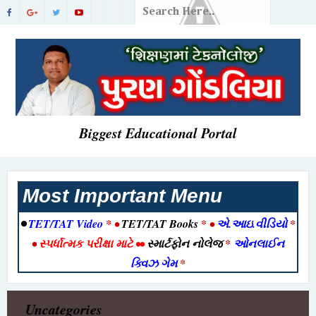
Biggest Educational Portal
Most Important Menu
•
TET/TAT Video
* •
TET/TAT Books
* •
એ.આઇ.વીડિયો
*
•
સ્પર્ધાત્મક પરીક્ષા માટે
••
સ્માર્ટફોન નોલેજ
*
ઓનલાઈન
ક્વિઝ ગેમ
*
Uncategories