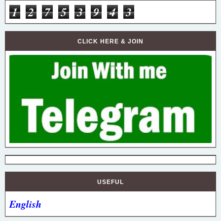
1
2
7
5
3
9
4
3
CLICK HERE & JOIN
USEFUL
English