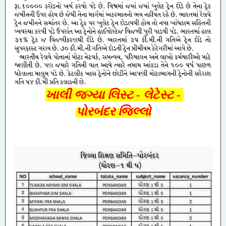
ખાલી જગ્યા લિસ્ટ - લેટેસ્ટ -
પોરબંદર જિલ્લો