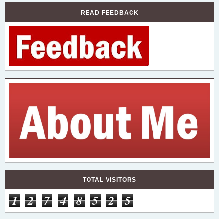
READ FEEDBACK
TOTAL VISITORS
1
2
7
4
8
5
2
5