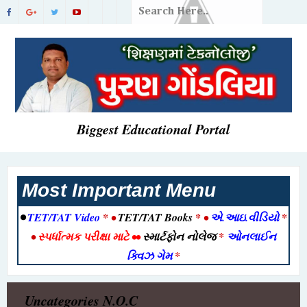
Biggest Educational Portal
Most Important Menu
•
TET/TAT Video
* •
TET/TAT Books
* •
એ.આઇ.વીડિયો
*
•
સ્પર્ધાત્મક પરીક્ષા માટે
••
સ્માર્ટફોન નોલેજ
*
ઓનલાઈન
ક્વિઝ ગેમ
*
Uncategories
N.O.C