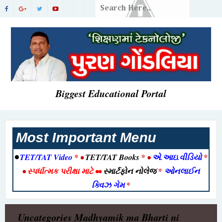
Biggest Educational Portal
Most Important Menu
•
TET/TAT Video
* •
TET/TAT Books
* •
એ.આઇ.વીડિયો
*
•
સ્પર્ધાત્મક પરીક્ષા માટે
••
સ્માર્ટફોન નોલેજ
*
ઓનલાઈન
ક્વિઝ ગેમ
*
Uncategories
Madhyamik ma Bharti ni