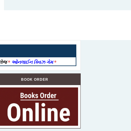
ોલેજ
*
ઓનલાઈન ક્વિઝ ગેમ
*
BOOK ORDER