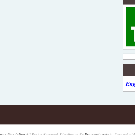
Eng
uran Gondaliya
All Rights Reserved. Distributed By
Protemplateslab
-
Created wit