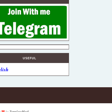
USEFUL
lish
h
by
TemplateMark