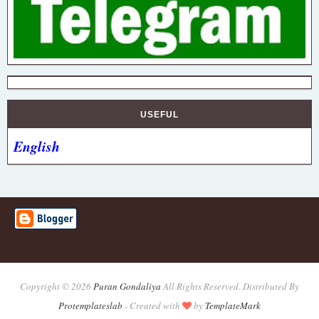
USEFUL
English
Copyright ©
2026
Puran Gondaliya
All Rights Reserved. Distributed By
Protemplateslab
-
Created with
by
TemplateMark