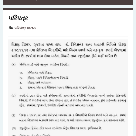
પરિપત્ર
પરિપત્ર ૨૦૧૩