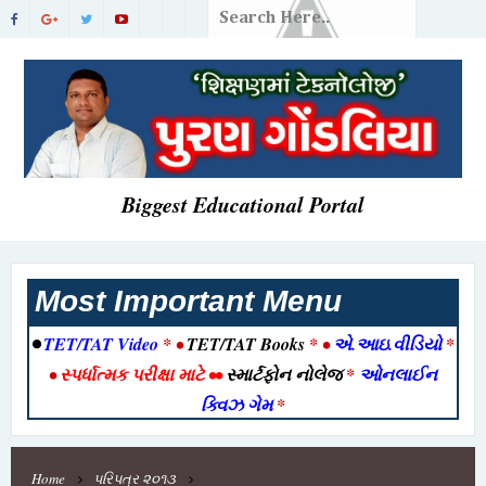
Biggest Educational Portal
Most Important Menu
•
TET/TAT Video
* •
TET/TAT Books
* •
એ.આઇ.વીડિયો
*
•
સ્પર્ધાત્મક પરીક્ષા માટે
••
સ્માર્ટફોન નોલેજ
*
ઓનલાઈન
ક્વિઝ ગેમ
*
Home
પરિપત્ર ૨૦૧૩