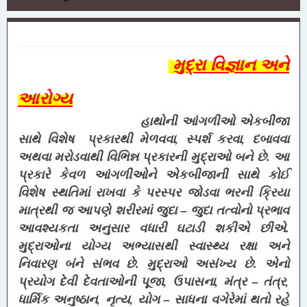
મુદ્રા વિજ્ઞાન અને
આરોગ્ય
હાથોની
આંગળીઓ
એકબીજા
,
,
સાથે વિશેષ
પ્રકારથી મેળવવા
સ્પર્શ કરવા
દબાવવા
અથવા મરોડવાથી
વિભિન્ન પ્રકારની મુદ્રાઓ બને છે. આ
પ્રકારે કેવળ આંગળીઓને એકબીજાની સાથે
કોઈ
વિશેષ સ્થતિમાં રાખવા કે પરસ્પર જોડવા ભરની ક્રિયા
–
માત્રથી જ આપણે
શરીરમાં જુદા
જુદા તત્વોનો પ્રભાવ
આવશ્યકતા અનુસાર વધારી ઘટાડી શકીએ છીએ.
મુદ્રાઓના યોગ્ય અભ્યાસથી સ્વાસ્થ્ય રક્ષા અને
નિવારણ બંને સંભવ છે. મુદ્રાઓ અસંખ્ય છે. એનો
,
,
–
,
પ્રયોગ દેવી
દેવતાઓની પૂજા
ઉપાસના
મંત્ર
તંત્ર
,
,
–
ધાર્મિક અનુષ્ઠાન
નૃત્ય
યોગ
સાધના વગેરેમાં થતો રહે