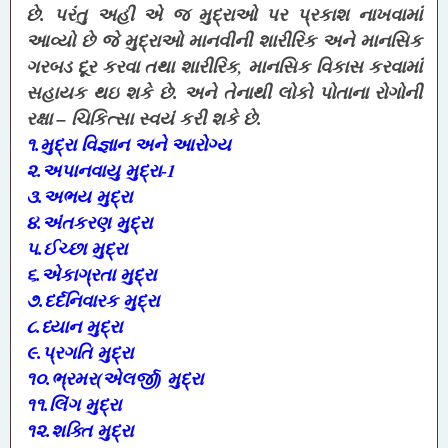
છે. પરંતુ અહી એ જ મુદ્રાઓ પર પ્રકાશ નાખવામાં
આવ્યો છે જે મુદ્રાઓ માનવીની શારીરિક અને માનસિક
,
ગરબડ દૂર કરવા તથા શારીરિક
માનસિક વિકાસ કરવામાં
સહાયક થઇ શકે છે. અને તેનાથી લોકો પોતાના રોગોની
–
રક્ષા
ચિકિત્સા સ્વયં કરી શકે છે.
૧.મુદ્રા વિજ્ઞાન અને આરોગ્ય
1
૨.અપાનવાયુ મુદ્રા-
૩.અભય મુદ્રા
૪.અંતકરણ મુદ્રા
૫.ઈચ્છા મુદ્રા
૬.એકાગ્રતા મુદ્રા
૭.દર્દનિવારક મુદ્રા
૮.ધ્યાન મુદ્રા
૯.પ્રગતિ મુદ્રા
૧૦.ભ્રમર(એલર્જી) મુદ્રા
૧૧.લિંગ મુદ્રા
૧૨.શક્તિ મુદ્રા