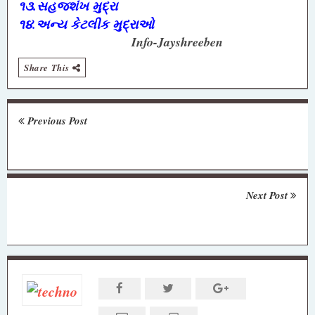
૧૩.સહજશંખ મુદ્રા
૧૪.
અન્ય કેટલીક મુદ્રાઓ
Info-Jayshreeben
Share This
Previous Post
Next Post