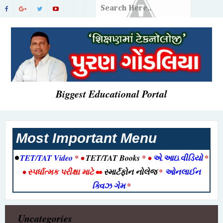
Biggest Educational Portal
Most Important Menu
•
TET/TAT Video
* •
TET/TAT Books
* •
એ.આઇ.વીડિયો
*
•
સ્પર્ધાત્મક પરીક્ષા માટે
••
સ્માર્ટફોન નોલેજ
*
ઓનલાઈન
ક્વિઝ ગેમ
*
Uncategories