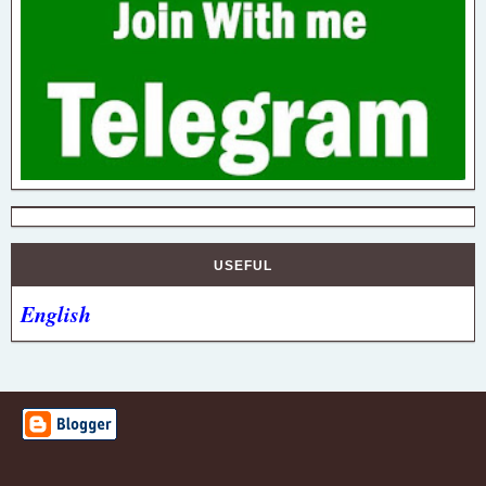
USEFUL
English