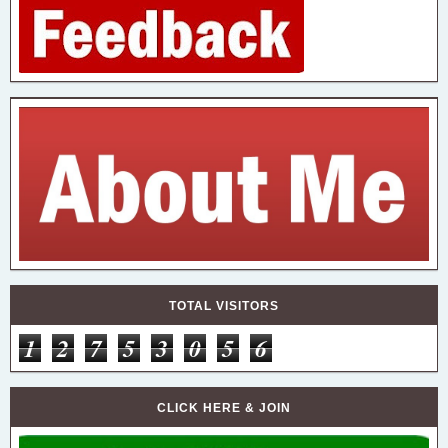
TOTAL VISITORS
1
2
7
5
3
0
5
6
CLICK HERE & JOIN