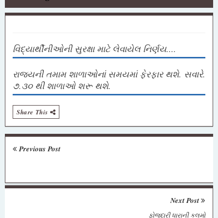
વિદ્યાર્થીનીઓની સુરક્ષા માટે લેવાયેલ નિર્ણય....
રાજ્યની તમામ શાળાઓનાં સમયમાં ફેરફાર થશે. સવારે.
૭.૩૦ થી શાળાઓ શરૂ થશે.
Share This
Previous Post
Next Post
ફોજદારી ધારાની કલમો