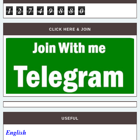
1
2
7
4
9
8
8
0
CLICK HERE & JOIN
USEFUL
English