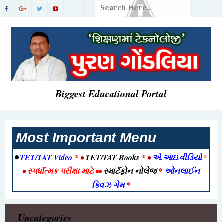
Biggest Educational Portal
Most Important Menu
•
TET/TAT Video
* •
TET/TAT Books
* •
એ.આઇ.વીડિયો
*
•
સ્પર્ધાત્મક પરીક્ષા માટે
••
સ્માર્ટફોન નોલેજ
*
ઓનલાઈન
ક્વિઝ ગેમ
*
Uncategories