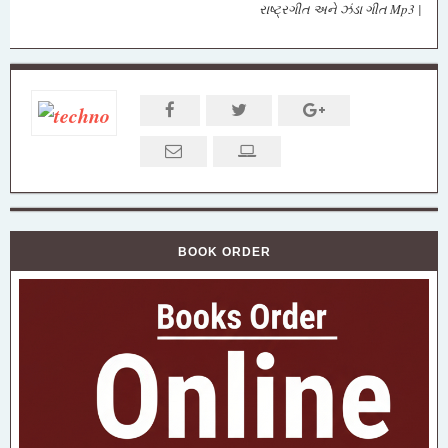
રાષ્ટ્રગીત અને ઝંડા ગીત Mp3 |
BOOK ORDER