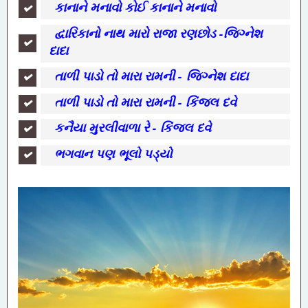
કાનાને મનાવો કોઈ કાનાને મનાવો
દ્વારિકાનો નાથ મારો રાજા રણછોડ -જિગ્નેશ
દાદા
તાળી પાડો તો મારા રામની - જિગ્નેશ દાદા
તાળી પાડો તો મારા રામની - કિંજલ દવે
કનૈયા મુરલીવાળા રે - કિંજલ દવે
ભગવાન પણ ભૂલો પડ્યો