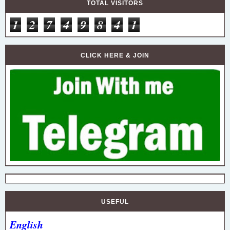
TOTAL VISITORS
1
2
7
4
9
8
4
1
CLICK HERE & JOIN
USEFUL
English