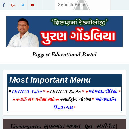
Biggest Educational Portal
Most Important Menu
•
TET/TAT Video
* •
TET/TAT Books
* •
એ.આઇ.વીડિયો
*
•
સ્પર્ધાત્મક પરીક્ષા માટે
••
સ્માર્ટફોન નોલેજ
*
ઓનલાઈન
ક્વિઝ ગેમ
*
Uncategories
સુપ્રભાત ભજન | ધૂન | સંકીર્તન |