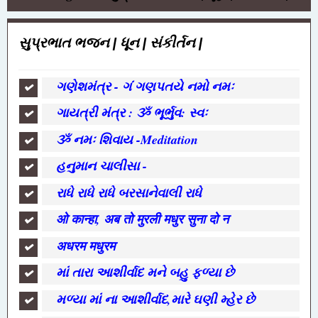
સુપ્રભાત ભજન | ધૂન | સંકીર્તન |
ગણેશમંત્ર - ગં ગણપતયે નમો નમઃ
ગાયત્રી મંત્ર : ૐ ભૂર્ભુવ: સ્વઃ
ૐ નમઃ શિવાય -Meditation
હનુમાન ચાલીસા -
રાધે રાધે રાધે બરસાનેવાલી રાધે
ओ कान्हा, अब तो मुरली मधुर सुना दो न
अधरम मधुरम
માં તારા આશીર્વાદ મને બહુ ફળ્યા છે
મળ્યા માં ના આશીર્વાદ,મારે ઘણી મ્હેર છે