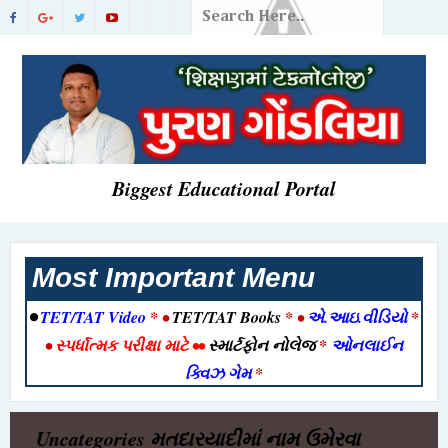
Biggest Educational Portal
Most Important Menu
•
TET/TAT Video
* •
TET/TAT Books
* •
એ.આઇ.વીડિયો
*
•
સ્પર્ધાત્મક પરીક્ષા માટે
••
સ્માર્ટફોન નોલેજ
*
ઓનલાઈન
ક્વિઝ ગેમ
*
Uncategories
મતદારયાદીમાં નામ ઉમેરવા