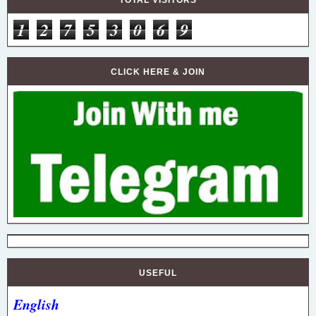
1
2
7
5
3
0
6
9
CLICK HERE & JOIN
USEFUL
English