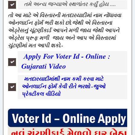
તમે અન્ય જગ્યાએ સ્થળાંતર કર્યું હોય ....
તો આ માટે એ વિસ્તારની મતદારયાદીમાં નામ નોંધાવવા
ઓનલાઈન ફોર્મ ભરી શકો છો.જેથી એ વિસ્તારના
એડ્રેસનું ચૂંટણીકાર્ડ આપને મળી જાય જેથી આપને
એડ્રેસ પ્રૂફ મળી જાય અને આપ એ વિસ્તારમાં
ચુંટણીમાં મત આપી શકો.-
Apply For Voter Id - Online :
Gujarati Video
મતદારયાદીમાંથી નામ કમી કરવા માટે
ઓનલાઈન ફોર્મ કેવી રીતે ભરશો -જુઓ
પ્રેક્ટીકલ વીડિયો