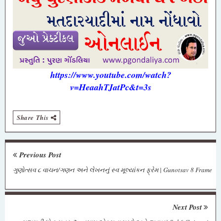
https://www.youtube.com/watch?
v=HeaahTJatPc&t=3s
Share This
Previous Post
ગુણોત્સવ ૮ વાચન/ગણન અને લેખનનું સ્વ મૂલ્યાંકન ફ્રેમ | Gunotsav 8 Frame
Next Post