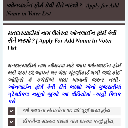
ઓનલાઈન ફોર્મ કેવી રીતે ભરશો ? | Apply for Add
Name in Voter List
મતદારયાદીમાં નામ ઉમેરવા ઓનલાઈન ફોર્મ કેવી
રીતે ભરશો ? | Apply For Add Name In Voter
List
મતદારયાદીમાં નામ નોંધાવવા માટે આપ ઓનલાઈન ફોર્મ
ભરી શકો છો,આપને ઘર બેઠા ચૂંટણીકાર્ડ મળી જશે.કોઈ
ઓફિસે કે કચેરીએ ધક્કા ખાવાની જરૂર નથી.-
ઓનલાઈન ફોર્મ કેવી રીતે ભરશો એનો ગુજરાતીમાં
પ્રેક્ટીકલ નમૂનો જુઓ આ વીડિયોમાં
-અહી ક્લિક
કરો
જો આપના સંતાનોના ૧૮ વર્ષ પૂર્ણ થયા હોય
દીકરીના સાસરા પક્ષમાં નામ દાખલ કરવું હોય,