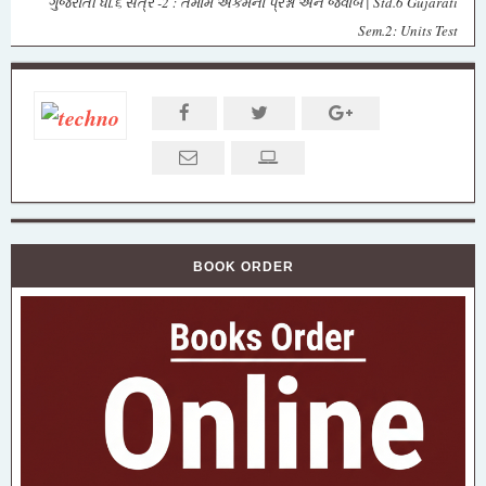
ગુજરાતી ધો.૬ સત્ર -2 : તમામ એકમના પ્રશ્નો અને જવાબ | Std.6 Gujarati
Sem.2: Units Test
BOOK ORDER