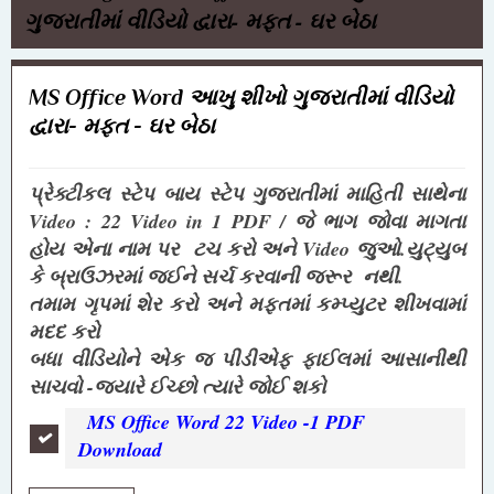
ગુજરાતીમાં વીડિયો દ્વારા- મફત - ઘર બેઠા
MS Office Word આખુ શીખો ગુજરાતીમાં વીડિયો
દ્વારા- મફત - ઘર બેઠા
પ્રેક્ટીકલ સ્ટેપ બાય સ્ટેપ ગુજરાતીમાં માહિતી સાથેના
Video : 22 Video in 1 PDF / જે ભાગ જોવા માગતા
હોય એના નામ પર ટચ કરો અને Video જુઓ.યુટ્યુબ
કે બ્રાઉઝરમાં જઈને સર્ચ કરવાની જરૂર નથી.
તમામ ગૃપમાં શેર કરો અને મફતમાં કમ્પ્યુટર શીખવામાં
મદદ કરો
બધા વીડિયોને એક જ પીડીએફ ફાઈલમાં આસાનીથી
સાચવો -જ્યારે ઈચ્છો ત્યારે જોઈ શકો
MS Office Word 22 Video -1 PDF
Download