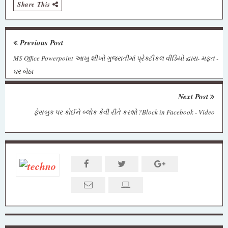
Share This
Previous Post
MS Office Powerpoint આખુ શીખો ગુજરાતીમાં પ્રેક્ટીકલ વીડિયો દ્વારા- મફત -
ઘર બેઠા
Next Post
ફેસબુક પર કોઈને બ્લોક કેવી રીતે કરશો ?Block in Facebook - Video