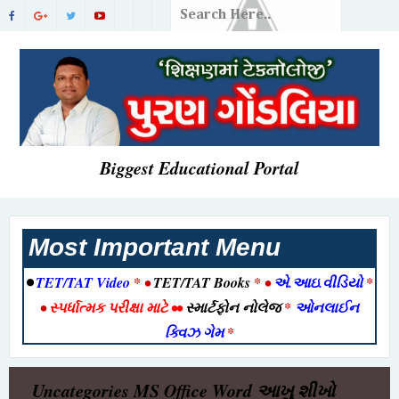
Biggest Educational Portal
Most Important Menu
•
TET/TAT Video
* •
TET/TAT Books
* •
એ.આઇ.વીડિયો
*
•
સ્પર્ધાત્મક પરીક્ષા માટે
••
સ્માર્ટફોન નોલેજ
*
ઓનલાઈન
ક્વિઝ ગેમ
*
Uncategories
MS Office Word આખુ શીખો