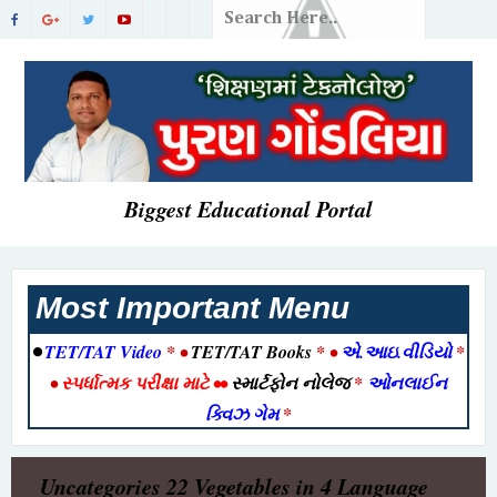
Biggest Educational Portal
Most Important Menu
•
TET/TAT Video
* •
TET/TAT Books
* •
એ.આઇ.વીડિયો
*
•
સ્પર્ધાત્મક પરીક્ષા માટે
••
સ્માર્ટફોન નોલેજ
*
ઓનલાઈન
ક્વિઝ ગેમ
*
Uncategories
22 Vegetables in 4 Language