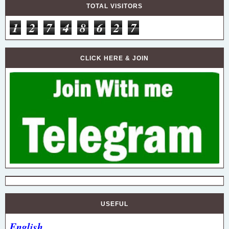
TOTAL VISITORS
1
2
7
4
8
6
2
7
CLICK HERE & JOIN
USEFUL
English