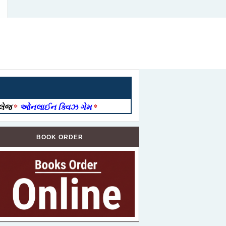
ોલેજ
*
ઓનલાઈન ક્વિઝ ગેમ
*
BOOK ORDER