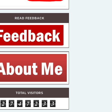
READ FEEDBACK
TOTAL VISITORS
2
7
4
7
2
3
3