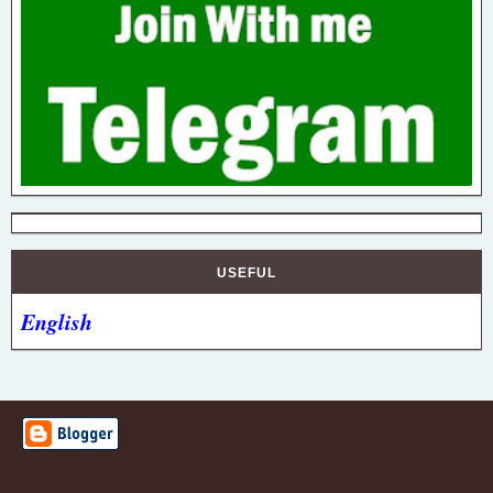
USEFUL
English