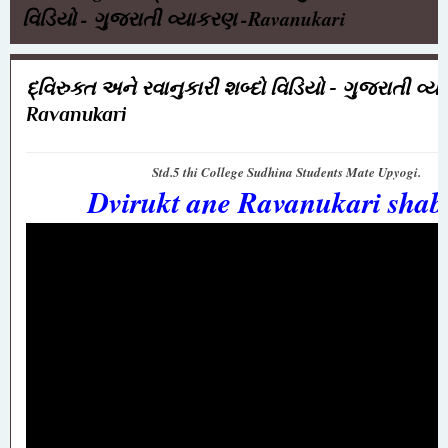
વિડિયો - ગુજરાતી વ્યાકરણ -Ravanukari
દ્વિરુક્ત અને રવાનુકારી શબ્દો વિડિયો - ગુજરાતી વ્ય
Ravanukari
Std.5 thi College Sudhina Students Mate Upyogi.
Dvirukt ane Ravanukari sha