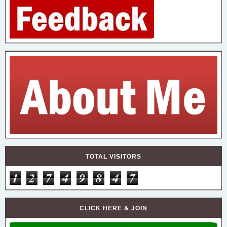
TOTAL VISITORS
1
2
7
4
9
8
4
7
CLICK HERE & JOIN