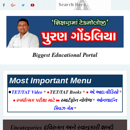
Biggest Educational Portal
Most Important Menu
•
TET/TAT Video
* •
TET/TAT Books
* •
એ.આઇ.વીડિયો
*
•
સ્પર્ધાત્મક પરીક્ષા માટે
••
સ્માર્ટફોન નોલેજ
*
ઓનલાઈન
ક્વિઝ ગેમ
*
Uncategories
દ્વિરુક્ત અને રવાનુકારી શબ્દો