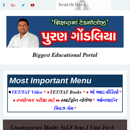
Biggest Educational Portal
Most Important Menu
•
TET/TAT Video
* •
TET/TAT Books
* •
એ.આઇ.વીડિયો
*
•
સ્પર્ધાત્મક પરીક્ષા માટે
••
સ્માર્ટફોન નોલેજ
*
ઓનલાઈન
ક્વિઝ ગેમ
*
Uncategories
Maths Std.8 Sem.1 Unit 1to 6