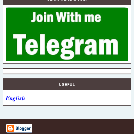
USEFUL
English